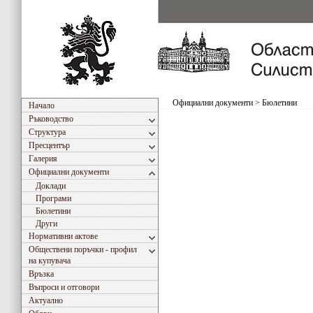
Официални документи
>
Бюлетини
Начало
Ръководство
Структура
Пресцентър
Галерия
Официални документи
Доклади
Програми
Бюлетини
Други
Нормативни актове
Обществени поръчки - профил
на купувача
Връзка
Въпроси и отговори
Актуално