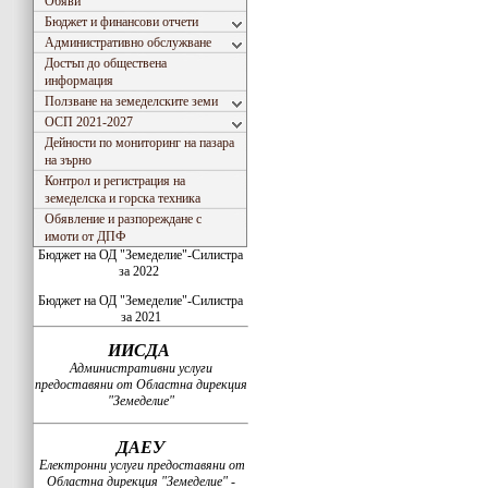
Обяви
Бюджет и финансови отчети
Административно обслужване
Достъп до обществена
информация
Ползване на земеделските земи
ОСП 2021-2027
Дейности по мониторинг на пазара
на зърно
Контрол и регистрация на
земеделска и горска техника
Обявление и разпореждане с
имоти от ДПФ
Бюджет на ОД "Земеделие"-Силистра
за 2022
Бюджет на ОД "Земеделие"-Силистра
за 2021
ИИСДА
Административни услуги
предоставяни от Областна дирекция
"Земеделие"
ДАЕУ
Електронни услуги предоставяни от
Областна дирекция "Земеделие" -