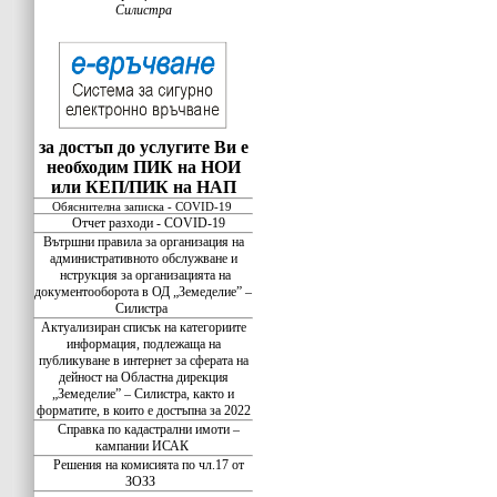
Силистра
за достъп до услугите Ви е
необходим ПИК на НОИ
или КЕП/ПИК на НАП
Обяснителна записка - COVID-19
Отчет разходи - COVID-19
Вътршни правила за организация на
административното обслужване и
нструкция за организацията на
документооборота в ОД „Земеделие” –
Силистра
Актуализиран списък на категориите
информация, подлежаща на
публикуване в интернет за сферата на
дейност на Областна дирекция
„Земеделие” – Силистра, както и
форматите, в които е достъпна за 2022
Справка по кадастрални имоти –
кампании ИСАК
Решения на комисията по чл.17 от
ЗОЗЗ