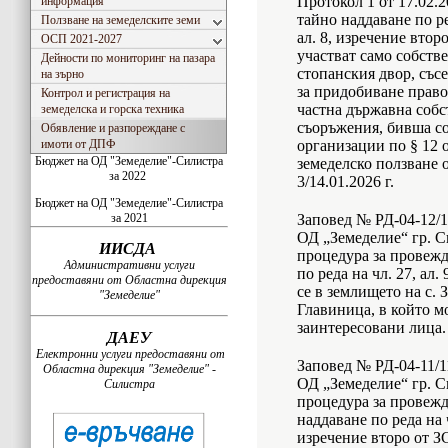
Протокол 1 от 17.02.2
информация
тайно наддаване по ред
Ползване на земеделските земи
ал. 8, изречение втор
ОСП 2021-2027
участват само собств
Дейности по мониторинг на пазара
стопанския двор, със
на зърно
за придобиване право
Контрол и регистрация на
частна държавна собс
земеделска и горска техника
съоръжения, бивша со
Обявление и разпореждане с
имоти от ДПФ
организации по § 12 
Бюджет на ОД "Земеделие"-Силистра
земеделско ползване 
за 2022
3/14.01.2026 г.
Бюджет на ОД "Земеделие"-Силистра
за 2021
Заповед № РД-04-12/11
ОД „Земеделие“ гр. С
ИИСДА
процедура за провежд
Административни услуги
по реда на чл. 27, ал
предоставяни от Областна дирекция
се в землището на с. 
"Земеделие"
Главиница, в който м
заинтересовани лица.
ДАЕУ
Електронни услуги предоставяни от
Заповед № РД-04-11/11
Областна дирекция "Земеделие" -
ОД „Земеделие“ гр. С
Силистра
процедура за провежд
наддаване по реда на чл
изречение второ от З