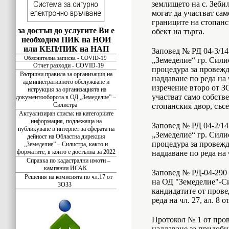
землището на с. Зебил
могат да участват са
границите на стопанс
за достъп до услугите Ви е
обект на търга.
необходим ПИК на НОИ
или КЕП/ПИК на НАП
Заповед № РД 04-3/14.
Обяснителна записка - COVID-19
„Земеделие“ гр. Силис
Отчет разходи - COVID-19
процедура за провежд
Вътршни правила за организация на
наддаване по реда на чл
административното обслужване и
изречение второ от З
нструкция за организацията на
участват само собств
документооборота в ОД „Земеделие” –
Силистра
стопанския двор, съсе
Актуализиран списък на категориите
информация, подлежаща на
Заповед № РД 04-2/14.
публикуване в интернет за сферата на
„Земеделие“ гр. Силис
дейност на Областна дирекция
процедура за провежд
„Земеделие” – Силистра, както и
форматите, в които е достъпна за 2022
наддаване по реда на 
Справка по кадастрални имоти –
кампании ИСАК
Заповед № РД-04-290 о
Решения на комисията по чл.17 от
на ОД "Земеделие"-Си
ЗОЗЗ
кандидатите от прове
реда на чл. 27, ал. 8 
Протокол № 1 от пров
наддаване за придоби