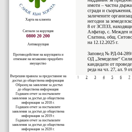
имоти – частна държа
сгради и съоръжения,
заличените организац
Харта на клиента
негодни за земеделско
8 от ЗСПЗЗ, находящи 
Сигнали за корупция
Алфатар, с. Межден и 
0800 20 200
Слатина, общ. Ситово
на 12.12.2025 г.
Антикорупция
Заповед № РД-04-289/2
Противодействие на корупцията и
ОД „Земеделие“ Силис
отнемане на незаконно придобито
имущество
кандидати от проведе
реда на чл. 27, ал. 9 
Вътрешни правила за предоставяне на
1
2
3
4
5
6
7
достъп до обществена информация
Образец на заявление за достъп
до
обществена информация
Годишен отчет за постъпилите
заявления за достъп до обществена
информация за 2018 г.
Годишен отчет за постъпилите
заявления за достъп до обществена
информация за 2019 г.
Годишен отчет за постъпилите
заявления за достъп до обществена
информация за 2020 г.