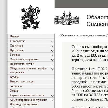
Обявление и разпореждане с имоти от
Начало
Ръководство
Структура
Списък със свободни
Пресцентър
и "ливади" от ДПФ за
Галерия
ал. 2 от ЗСПЗЗ, за ка
Официални документи
територията на облас
Нормативни актове
Обществени поръчки - профил
Протокол 1 от 17.02.2
на купувача
тайно наддаване по ре
Връзка
във връзка с чл. 56з, 
Въпроси и отговори
продажба на поземле
собственост, незаети 
Актуално
бивша собственост на
Обяви
от ПЗР на ЗСПЗЗ него
Бюджет и финансови отчети
обявен със Заповед № 
Административно обслужване
Достъп до обществена