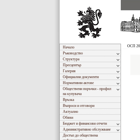
ОСП 20
Начало
Ръководство
Структура
Пресцентър
Галерия
Официални документи
Нормативни актове
Обществени поръчки - профил
на купувача
Връзка
Въпроси и отговори
Актуално
Обяви
Бюджет и финансови отчети
Административно обслужване
Достъп до обществена