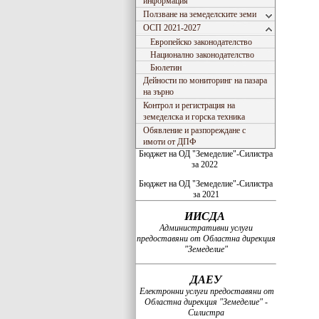
информация
Ползване на земеделските земи
ОСП 2021-2027
Европейско законодателство
Национално законодателство
Бюлетин
Дейности по мониторинг на пазара
на зърно
Контрол и регистрация на
земеделска и горска техника
Обявление и разпореждане с
имоти от ДПФ
Бюджет на ОД "Земеделие"-Силистра
за 2022
Бюджет на ОД "Земеделие"-Силистра
за 2021
ИИСДА
Административни услуги
предоставяни от Областна дирекция
"Земеделие"
ДАЕУ
Електронни услуги предоставяни от
Областна дирекция "Земеделие" -
Силистра