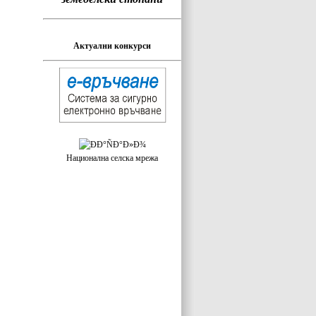
Актуални конкурси
Национална селска мрежа