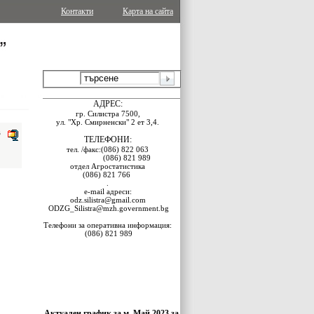
Контакти
Карта на сайта
АДРЕС:
гр. Силистра 7500,
ул. "Хр. Смирненски" 2 ет 3,4
.
B
ТЕЛЕФОНИ:
тел.
/факс:
(086) 822 063
(086) 821 989
отдел Агростатистика
(086) 821 766
.
e-mail адреси:
odz.silistra@gmail.com
ODZG_Silistra@mzh.government.bg
Телефони за оперативна информация:
(086) 821 989
Актуален график за м. Май 2023 за