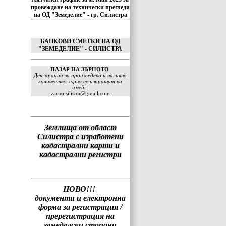
провеждане на технически прегледи
на ОД "Земеделие" - гр. Силистра
БАНКОВИ СМЕТКИ НА ОД
"ЗЕМЕДЕЛИЕ" - СИЛИСТРА
ПАЗАР НА ЗЪРНОТО
Декларации за произведено и налично
количество зърно се изпращат на
имейл
:
zarno.silistra@gmail.com
Землища от област
Силистра с изработени
кадастрални карти и
кадастрални регистри
НОВО!!!
документи и електронна
форма за регистрация /
пререгистрация на
земеделски стопани