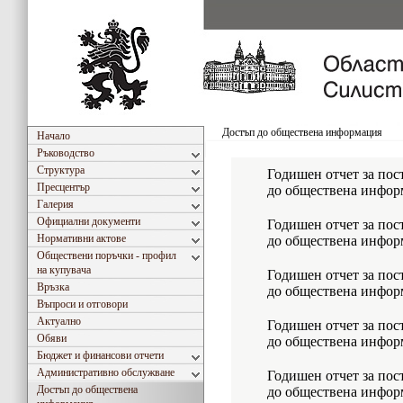
Достъп до обществена информация
Начало
Ръководство
Структура
Годишен отчет за пос
Пресцентър
до обществена информ
Галерия
Официални документи
Годишен отчет за пос
Нормативни актове
до обществена информ
Обществени поръчки - профил
на купувача
Годишен отчет за пос
Връзка
до обществена информ
Въпроси и отговори
Актуално
Годишен отчет за пос
Обяви
до обществена информ
Бюджет и финансови отчети
Административно обслужване
Годишен отчет за пос
Достъп до обществена
до обществена информ