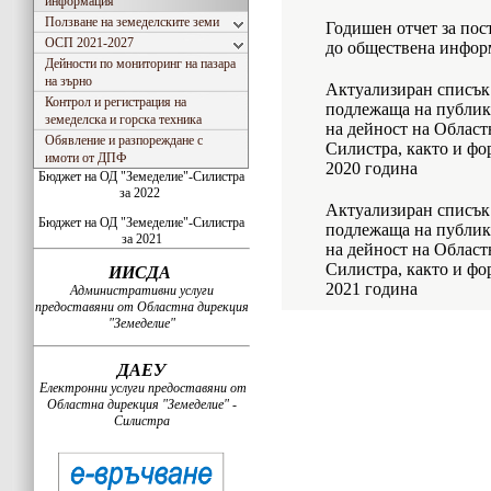
информация
Ползване на земеделските земи
Годишен отчет за пос
ОСП 2021-2027
до обществена информ
Дейности по мониторинг на пазара
на зърно
Актуализиран списък
Контрол и регистрация на
подлежаща на публику
земеделска и горска техника
на дейност на Област
Обявление и разпореждане с
Силистра, както и фор
имоти от ДПФ
2020 година
Бюджет на ОД "Земеделие"-Силистра
за 2022
Актуализиран списък
Бюджет на ОД "Земеделие"-Силистра
подлежаща на публику
за 2021
на дейност на Област
Силистра, както и фор
ИИСДА
2021 година
Административни услуги
предоставяни от Областна дирекция
"Земеделие"
ДАЕУ
Електронни услуги предоставяни от
Областна дирекция "Земеделие" -
Силистра