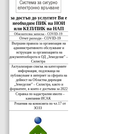
за достъп до услугите Ви е
необходим ПИК на НОИ
или КЕП/ПИК на НАП
Обяснителна записка - COVID-19
Отчет разходи - COVID-19
Вътршни правила за организация на
административното обслужване и
нструкция за организацията на
документооборота в ОД „Земеделие” –
Силистра
Актуализиран списък на категориите
информация, подлежаща на
публикуване в интернет за сферата на
дейност на Областна дирекция
„Земеделие” – Силистра, както и
форматите, в които е достъпна за 2022
Справка по кадастрални имоти –
кампании ИСАК
Решения на комисията по чл.17 от
ЗОЗЗ