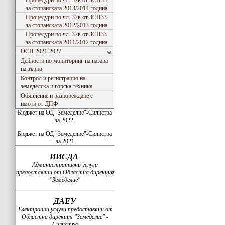
Процедури по чл. 37в от ЗСПЗЗ
за стопанската 2013/2014 година
Процедури по чл. 37в от ЗСПЗЗ
за стопанската 2012/2013 година
Процедури по чл. 37в от ЗСПЗЗ
за стопанската 2011/2012 година
ОСП 2021-2027
Дейности по мониторинг на пазара
на зърно
Контрол и регистрация на
земеделска и горска техника
Обявление и разпореждане с
имоти от ДПФ
Бюджет на ОД "Земеделие"-Силистра
за 2022
Бюджет на ОД "Земеделие"-Силистра
за 2021
ИИСДА
Административни услуги
предоставяни от Областна дирекция
"Земеделие"
ДАЕУ
Електронни услуги предоставяни от
Областна дирекция "Земеделие" -
Силистра