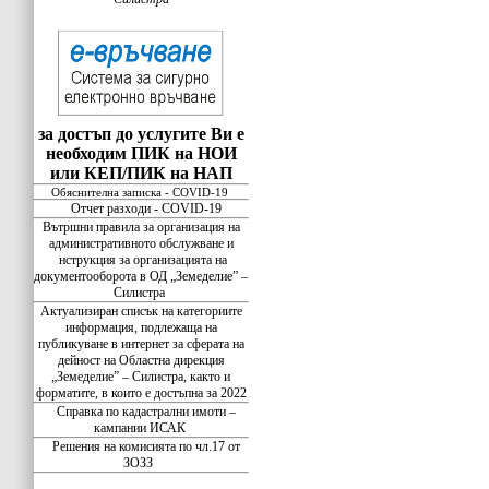
за достъп до услугите Ви е
необходим ПИК на НОИ
или КЕП/ПИК на НАП
Обяснителна записка - COVID-19
Отчет разходи - COVID-19
Вътршни правила за организация на
административното обслужване и
нструкция за организацията на
документооборота в ОД „Земеделие” –
Силистра
Актуализиран списък на категориите
информация, подлежаща на
публикуване в интернет за сферата на
дейност на Областна дирекция
„Земеделие” – Силистра, както и
форматите, в които е достъпна за 2022
Справка по кадастрални имоти –
кампании ИСАК
Решения на комисията по чл.17 от
ЗОЗЗ