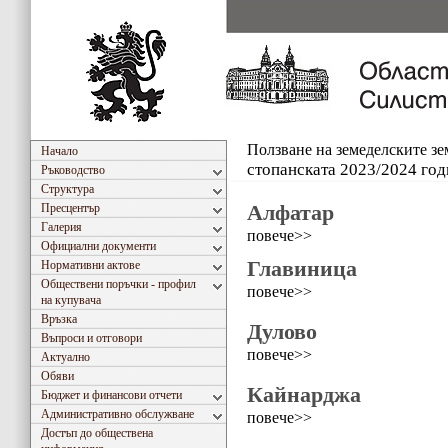
Ползване на земеделските з
Начало
стопанската 2023/2024 год
Ръководство
Структура
Алфатар
Пресцентър
Галерия
повече>>
Официални документи
Главиница
Нормативни актове
Обществени поръчки - профил
повече>>
на купувача
Връзка
Дулово
Въпроси и отговори
повече>>
Актуално
Обяви
Кайнарджа
Бюджет и финансови отчети
Административно обслужване
повече>>
Достъп до обществена