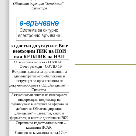
Областна дирекция "Земеделие" -
Силистра
за достъп до услугите Ви е
необходим ПИК на НОИ
или КЕП/ПИК на НАП
Обяснителна записка - COVID-19
Отчет разходи - COVID-19
Вътршни правила за организация на
административното обслужване и
нструкция за организацията на
документооборота в ОД „Земеделие” –
Силистра
Актуализиран списък на категориите
информация, подлежаща на
публикуване в интернет за сферата на
дейност на Областна дирекция
„Земеделие” – Силистра, както и
форматите, в които е достъпна за 2022
Справка по кадастрални имоти –
кампании ИСАК
Решения на комисията по чл.17 от