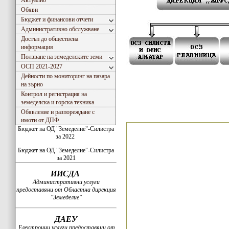
Актуално
Обяви
Бюджет и финансови отчети
Административно обслужване
Достъп до обществена
информация
Ползване на земеделските земи
ОСП 2021-2027
Дейности по мониторинг на пазара
на зърно
Контрол и регистрация на
земеделска и горска техника
Обявление и разпореждане с
имоти от ДПФ
Бюджет на ОД "Земеделие"-Силистра
за 2022
Бюджет на ОД "Земеделие"-Силистра
за 2021
ИИСДА
Административни услуги
предоставяни от Областна дирекция
"Земеделие"
ДАЕУ
Електронни услуги предоставяни от