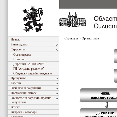
Структура
>
Органограма
Начало
Ръководство
Структура
Органограма
История
Дирекция "АПФСДЧР"
ГД "Аграрно развитие"
Общински служби земеделие
Пресцентър
Галерия
Официални документи
Нормативни актове
Обществени поръчки - профил
на купувача
Връзка
Въпроси и отговори