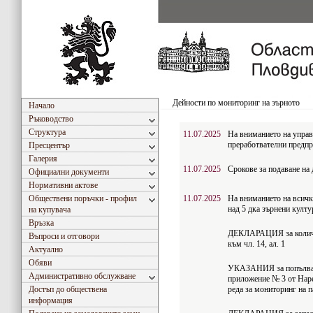
Дейности по мониторинг на зърното
Начало
Ръководство
Структура
11.07.2025
На вниманието на управи
преработвателни предпр
Пресцентър
Галерия
11.07.2025
Срокове за подаване на 
Официални документи
Нормативни актове
Обществени поръчки - профил
11.07.2025
На вниманието на всичк
над 5 дка зърнени култур
на купувача
Връзка
ДЕКЛАРАЦИЯ за количе
Въпроси и отговори
към чл. 14, ал. 1
Актуално
Обяви
УКАЗАНИЯ за попълван
Административно обслужване
приложение № 3 от Наре
Достъп до обществена
реда за мониторинг на п
информация