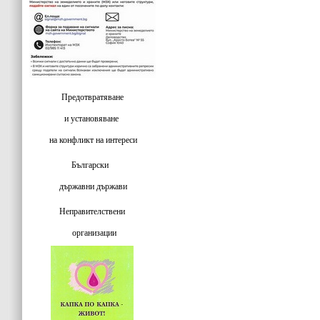
Предотвратяване
и установяване
на конфликт на интереси
Български
държавни държави
Неправителствени
организации