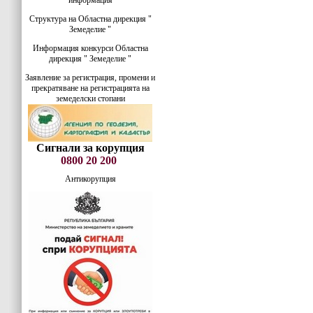
информация
Структура на Областна дирекция "
Земеделие "
Информация конкурси Областна
дирекция " Земеделие "
Заявление за регистрация, промени и
прекратяване на регистрацията на
земеделски стопани
Сигнали за корупция
0800 20 200
Антикорупция