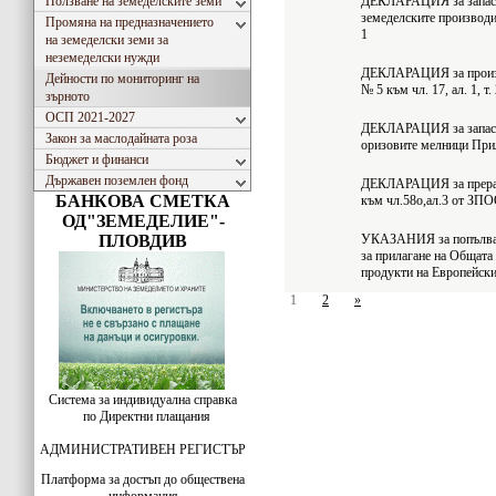
Ползване на земеделските земи
ДЕКЛАРАЦИЯ за запасит
земеделските производит
Промяна на предназначението
1
на земеделски земи за
неземеделски нужди
ДЕКЛАРАЦИЯ за произве
Дейности по мониторинг на
№ 5 към чл. 17, ал. 1, т.
зърното
ОСП 2021-2027
ДЕКЛАРАЦИЯ за запасит
Закон за маслодайната роза
оризовите мелници Прил.
Бюджет и финанси
Държавен поземлен фонд
ДЕКЛАРАЦИЯ за прерабо
БАНКОВА СМЕТКА
към чл.58о,ал.3 от ЗП
ОД"ЗЕМЕДЕЛИЕ"-
ПЛОВДИВ
УКАЗАНИЯ за попълване
за прилагане на Общата 
продукти на Европейс
1
2
»
Система за индивидуална справка
по Директни плащания
АДМИНИСТРАТИВЕН РЕГИСТЪР
Платформа за достъп до обществена