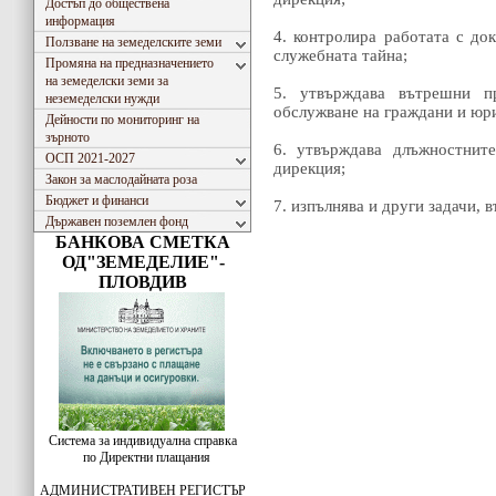
Достъп до обществена
информация
4. контролира работата с до
Ползване на земеделските земи
служебната тайна;
Промяна на предназначението
на земеделски земи за
5. утвърждава вътрешни пр
неземеделски нужди
обслужване на граждани и юр
Дейности по мониторинг на
зърното
6. утвърждава длъжностните
ОСП 2021-2027
дирекция;
Закон за маслодайната роза
Бюджет и финанси
7. изпълнява и други задачи, 
Държавен поземлен фонд
БАНКОВА СМЕТКА
ОД"ЗЕМЕДЕЛИЕ"-
ПЛОВДИВ
Система за индивидуална справка
по Директни плащания
АДМИНИСТРАТИВЕН РЕГИСТЪР