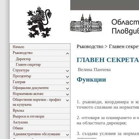
Ръководство
>
Главен секре
Начало
Ръководство
ГЛАВЕН СЕКРЕТА
Директор
Главен секретар
Велина Панчева
Структура
Пресцентър
Функции
Галерия
Официални документи
Нормативни актове
Обществени поръчки - профил
1. ръководи, координира и к
на купувача
точното спазване на норматив
Връзка
Въпроси и отговори
2. отговаря за планирането и
Актуално
на областната дирекция;
Обяви
3. създава условия за нормал
Административно обслужване
дирекция;