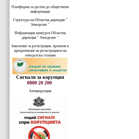
Платформа за достъп до обществена
информация
Структура на Областна дирекция "
Земеделие "
Информация конкурси Областна
дирекция " Земеделие "
Заявление за регистрация, промени и
прекратяване на регистрацията на
земеделски стопани
Сигнали за корупция
0800 20 200
Антикорупция