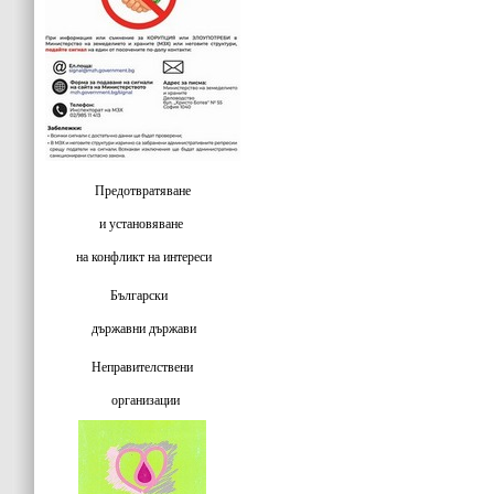
Предотвратяване
и установяване
на конфликт на интереси
Български
държавни държави
Неправителствени
организации