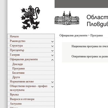
Официални документи
>
Програми
Начало
Ръководство
Структура
Национална програма по пчел
Пресцентър
Галерия
Оперативна програма за разви
Официални документи
Доклади
Програми
Бюлетини
Други
Нормативни актове
Обществени поръчки - профил
на купувача
Връзка
Въпроси и отговори
Актуално