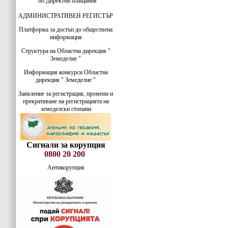
по Директни плащания
АДМИНИСТРАТИВЕН РЕГИСТЪР
Платформа за достъп до обществена
информация
Структура на Областна дирекция "
Земеделие "
Информация конкурси Областна
дирекция " Земеделие "
Заявление за регистрация, промени и
прекратяване на регистрацията на
земеделски стопани
Сигнали за корупция
0800 20 200
Антикорупция