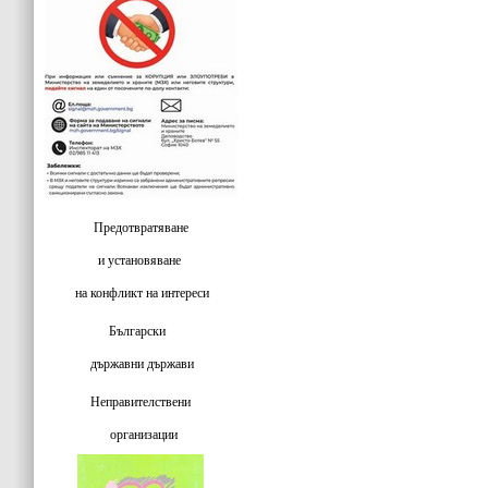
Предотвратяване
и установяване
на конфликт на интереси
Български
държавни държави
Неправителствени
организации