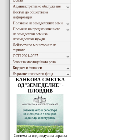
Обяви
Административно обслужване
Достъп до обществена
информация
Ползване на земеделските земи
Промяна на предназначението
на земеделски земи за
неземеделски нужди
Дейности по мониторинг на
зърното
ОСП 2021-2027
Закон за маслодайната роза
Бюджет и финанси
Държавен поземлен фонд
БАНКОВА СМЕТКА
ОД"ЗЕМЕДЕЛИЕ"-
ПЛОВДИВ
Система за индивидуална справка