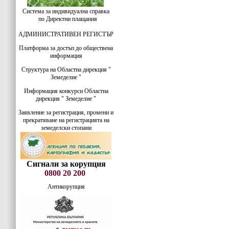
Система за индивидуална справка
по Директни плащания
АДМИНИСТРАТИВЕН РЕГИСТЪР
Платформа за достъп до обществена
информация
Структура на Областна дирекция "
Земеделие "
Информация конкурси Областна
дирекция " Земеделие "
Заявление за регистрация, промени и
прекратяване на регистрацията на
земеделски стопани
Сигнали за корупция
0800 20 200
Антикорупция