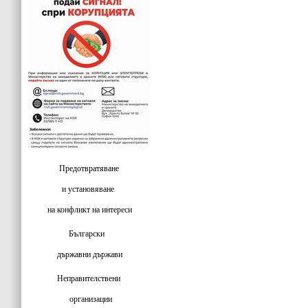
Предотвратяване
и установяване
на конфликт на интереси
Български
държавни държави
Неправителствени
организации