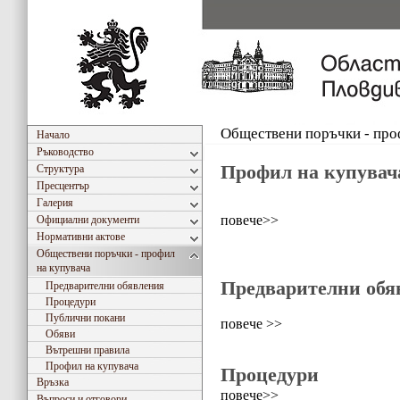
Обществени поръчки - про
Начало
Ръководство
Профил на купувача
Структура
Пресцентър
Галерия
повече>>
Официални документи
Нормативни актове
Обществени поръчки - профил
на купувача
Предварителни об
Предварителни обявления
Процедури
Публични покани
повече >>
Обяви
Вътрешни правила
Профил на купувача
Процедури
Връзка
повече>>
Въпроси и отговори