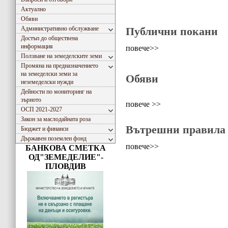
Актуално
Обяви
Административно обслужване
Публични покани
Достъп до обществена
информация
повече>>
Ползване на земеделските земи
Промяна на предназначението
на земеделски земи за
Обяви
неземеделски нужди
Дейности по мониторинг на
зърното
повече >>
ОСП 2021-2027
Закон за маслодайната роза
Вътрешни правила
Бюджет и финанси
Държавен поземлен фонд
повече>>
БАНКОВА СМЕТКА
ОД"ЗЕМЕДЕЛИЕ"-
ПЛОВДИВ