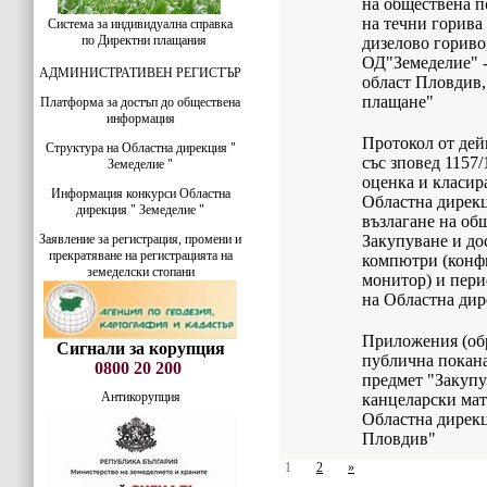
на обществена п
на течни горива 
Система за индивидуална справка
по Директни плащания
дизелово гориво
ОД"Земеделие" -
АДМИНИСТРАТИВЕН РЕГИСТЪР
област Пловдив,
плащане"
Платформа за достъп до обществена
информация
Протокол от дей
Структура на Областна дирекция "
със зповед 1157/
Земеделие "
оценка и класир
Информация конкурси Областна
Областна дирекц
дирекция " Земеделие "
възлагане на об
Заявление за регистрация, промени и
Закупуване и до
прекратяване на регистрацията на
компютри (конф
земеделски стопани
монитор) и пери
на Областна дир
Приложения (обр
Сигнали за корупция
публична покана
0800 20 200
предмет "Закупу
Антикорупция
канцеларски мат
Областна дирекц
Пловдив"
1
2
»