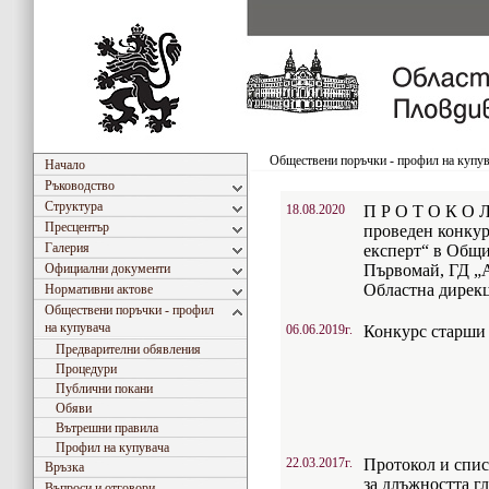
Обществени поръчки - профил на купу
Начало
Ръководство
Структура
18.08.2020
П Р О Т О К О Л
Пресцентър
проведен конкур
Галерия
експерт“ в Общи
Официални документи
Първомай, ГД „
Областна дирек
Нормативни актове
Обществени поръчки - профил
на купувача
06.06.2019г.
Конкурс старши
Предварителни обявления
Процедури
Публични покани
Обяви
Вътрешни правила
Профил на купувача
22.03.2017г.
Протокол и спис
Връзка
за длъжността г
Въпроси и отговори