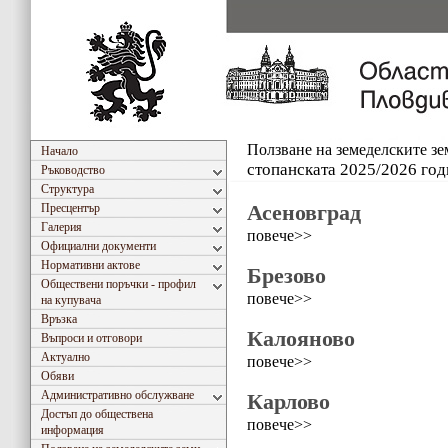
Ползване на земеделските з
Начало
стопанската 2025/2026 год
Ръководство
Структура
Асеновград
Пресцентър
Галерия
повече>>
Официални документи
Нормативни актове
Брезово
Обществени поръчки - профил
повече>>
на купувача
Връзка
Калояново
Въпроси и отговори
Актуално
повече>>
Обяви
Административно обслужване
Карлово
Достъп до обществена
повече>>
информация