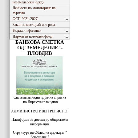
неземеделски нужди
Дейности по мониторинг на
зърното
ОСП 2021-2027
Закон за маслодайната роза
Бюджет и финанси
Държавен поземлен фонд
БАНКОВА СМЕТКА
ОД"ЗЕМЕДЕЛИЕ"-
ПЛОВДИВ
Система за индивидуална справка
по Директни плащания
АДМИНИСТРАТИВЕН РЕГИСТЪР
Платформа за достъп до обществена
информация
Структура на Областна дирекция "
Земеделие "