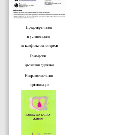
Предотвратяване
и установяване
на конфликт на интереси
Български
държавни държави
Неправителствени
организации