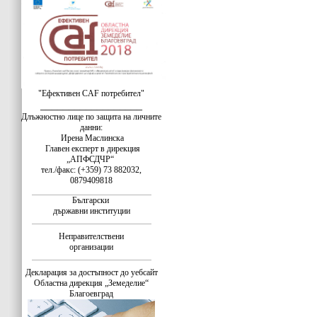
"Ефективен CAF потребител"
__________________
Длъжностно лице по защита на личните
данни:
Ирена Маслинска
Главен експерт в дирекция
„АПФСДЧР“
тел./факс: (+359) 73 882032,
0879409818
Български
държавни институции
Неправителствени
организации
Декларация за достъпност до уебсайт
Областна дирекция „Земеделие“
Благоевград