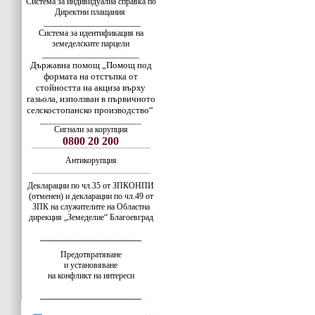
Система за индивидуална справка по
Директни плащания
_______________________
Система за идентификация на
земеделските парцели
_______________________
Държавна помощ „Помощ под
формата на отстъпка от
стойността на акциза върху
газьола, използван в първичното
селскостопанско производство“
________________________
Сигнали за корупция
0800 20 200
Антикорупция
Декларации по чл.35 от ЗПКОНПИ
(отменен) и декларации по чл.49 от
ЗПК на служителите на Областна
дирекция „Земеделие“ Благоевград
__________________
Предотвратяване
и установяване
на конфликт на интереси
__________________