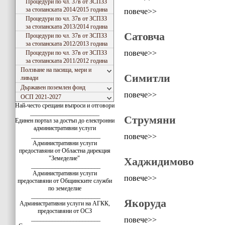
Процедури по чл. 37в от ЗСПЗЗ
за стопанската 2014/2015 година
повече>>
Процедури по чл. 37в от ЗСПЗЗ
за стопанската 2013/2014 година
Сатовча
Процедури по чл. 37в от ЗСПЗЗ
за стопанската 2012/2013 година
повече>>
Процедури по чл. 37в от ЗСПЗЗ
за стопанската 2011/2012 година
Ползване на пасища, мери и
Симитли
ливади
Държавен поземлен фонд
повече>>
ОСП 2021-2027
Най-често срещани въпроси и отговори
_______________________
Струмяни
Единен портал за достъп до електронни
административни услуги
повече>>
_______________________
Административни услуги
предоставяни от Областна дирекция
"Земеделие"
Хаджидимово
_______________________
Административни услуги
повече>>
предоставяни от Общинските служби
по земеделие
_______________________
Якоруда
Административни услуги на АГКК,
предоставяни от ОСЗ
_______________________
повече>>