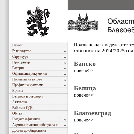
Ползване на земеделските з
Начало
стопанската 2024/2025 год
Ръководство
Структура
Банско
Пресцентър
Галерия
повече>>
Официални документи
Нормативни актове
Профил на купувача
Белица
Връзка
повече>>
Въпроси и отговори
Актуално
Работа в ОДЗ
Благоевград
Обяви
Бюджет и финанси
повече>>
Административно обслужване
Достъп до обществена