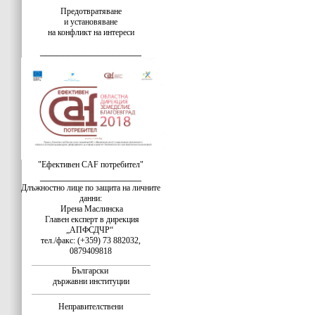
Предотвратяване
и установяване
на конфликт на интереси
__________________
"Ефективен CAF потребител"
__________________
Длъжностно лице по защита на личните
данни:
Ирена Маслинска
Главен експерт в дирекция
„АПФСДЧР“
тел./факс: (+359) 73 882032,
0879409818
Български
държавни институции
Неправителствени