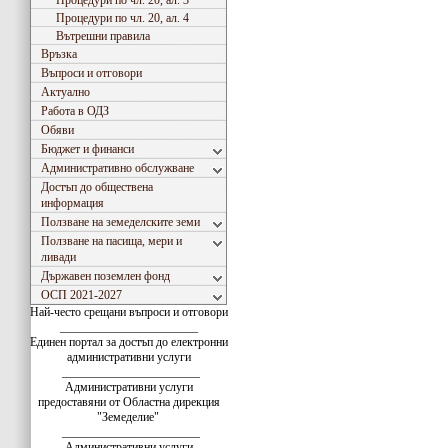
Процедури по чл. 20, ал. 3
Процедури по чл. 20, ал. 4
Вътрешни правила
Връзка
Въпроси и отговори
Актуално
Работа в ОДЗ
Обяви
Бюджет и финанси
Административно обслужване
Достъп до обществена
информация
Ползване на земеделските земи
Ползване на пасища, мери и
ливади
Държавен поземлен фонд
ОСП 2021-2027
Най-често срещани въпроси и отговори
_______________________
Единен портал за достъп до електронни
административни услуги
_______________________
Административни услуги
предоставяни от Областна дирекция
"Земеделие"
_______________________
Административни услуги