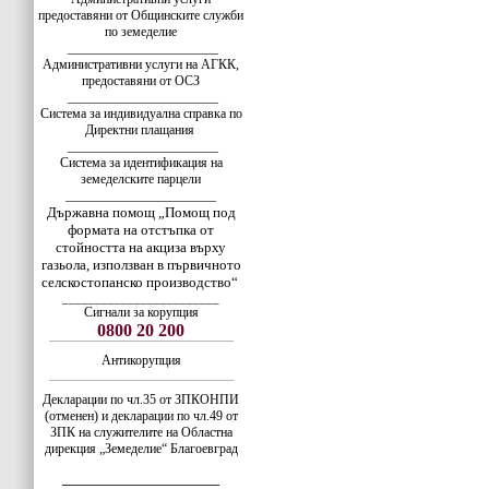
предоставяни от Общинските служби
по земеделие
_______________________
Административни услуги на АГКК,
предоставяни от ОСЗ
_______________________
Система за индивидуална справка по
Директни плащания
_______________________
Система за идентификация на
земеделските парцели
_______________________
Държавна помощ „Помощ под
формата на отстъпка от
стойността на акциза върху
газьола, използван в първичното
селскостопанско производство“
________________________
Сигнали за корупция
0800 20 200
Антикорупция
Декларации по чл.35 от ЗПКОНПИ
(отменен) и декларации по чл.49 от
ЗПК на служителите на Областна
дирекция „Земеделие“ Благоевград
__________________