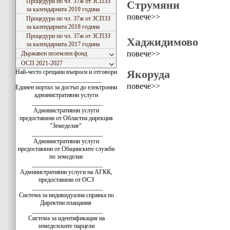
Процедури по чл. 37ж от ЗСПЗЗ
Струмяни
за календарната 2019 година
повече>>
Процедури по чл. 37ж от ЗСПЗЗ
за календарната 2018 година
Процедури по чл. 37ж от ЗСПЗЗ
Хаджидимово
за календарната 2017 година
повече>>
Държавен поземлен фонд
ОСП 2021-2027
Якоруда
Най-често срещани въпроси и отговори
_______________________
повече>>
Единен портал за достъп до електронни
административни услуги
_______________________
Административни услуги
предоставяни от Областна дирекция
"Земеделие"
_______________________
Административни услуги
предоставяни от Общинските служби
по земеделие
_______________________
Административни услуги на АГКК,
предоставяни от ОСЗ
_______________________
Система за индивидуална справка по
Директни плащания
_______________________
Система за идентификация на
земеделските парцели