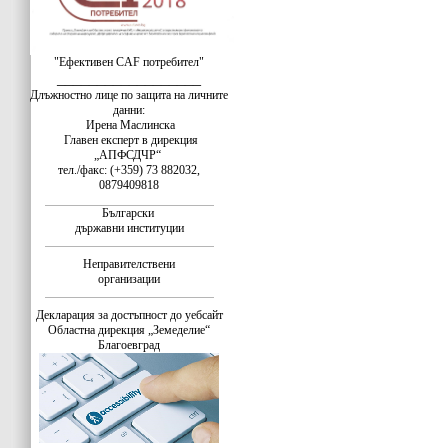
"Ефективен CAF потребител"
__________________
Длъжностно лице по защита на личните
данни:
Ирена Маслинска
Главен експерт в дирекция
„АПФСДЧР“
тел./факс: (+359) 73 882032,
0879409818
Български
държавни институции
Неправителствени
организации
Декларация за достъпност до уебсайт
Областна дирекция „Земеделие“
Благоевград