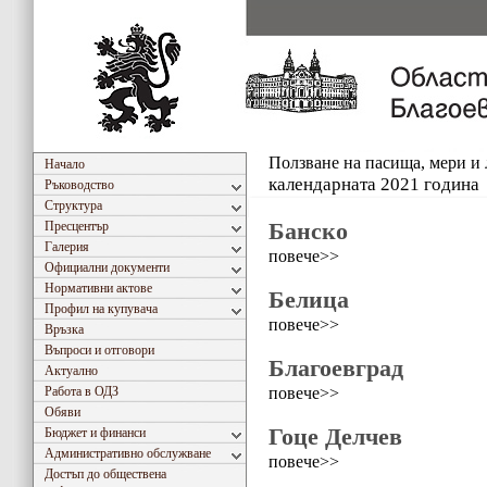
Ползване на пасища, мери и
Начало
календарната 2021 година
Ръководство
Структура
Банско
Пресцентър
Галерия
повече>>
Официални документи
Нормативни актове
Белица
Профил на купувача
повече>>
Връзка
Въпроси и отговори
Благоевград
Актуално
повече>>
Работа в ОДЗ
Обяви
Гоце Делчев
Бюджет и финанси
Административно обслужване
повече>>
Достъп до обществена