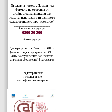
_______________________
Държавна помощ „Помощ под
формата на отстъпка от
стойността на акциза върху
газьола, използван в първичното
селскостопанско производство“
________________________
Сигнали за корупция
0800 20 200
Антикорупция
Декларации по чл.35 от ЗПКОНПИ
(отменен) и декларации по чл.49 от
ЗПК на служителите на Областна
дирекция „Земеделие“ Благоевград
__________________
Предотвратяване
и установяване
на конфликт на интереси
__________________