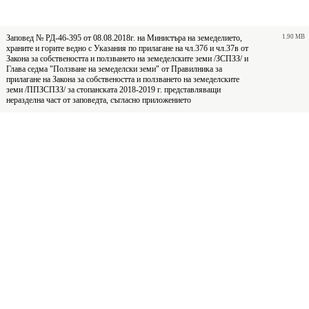
Заповед № РД-46-395 от 08.08.2018г. на Министъра на земеделието,
1.90 MB
храните и горите ведно с Указания по прилагане на чл.37б и чл.37в от
Закона за собствеността и ползването на земеделските земи /ЗСПЗЗ/ и
Глава седма "Ползване на земеделски земи" от Правилника за
прилагане на Закона за собствеността и ползването на земеделските
земи /ППЗСПЗЗ/ за стопанската 2018-2019 г. представляващи
неразделна част от заповедта, съгласно приложението