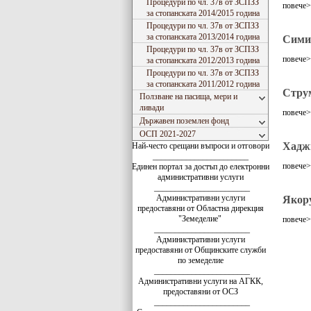
Процедури по чл. 37в от ЗСПЗЗ
повече
за стопанската 2014/2015 година
Процедури по чл. 37в от ЗСПЗЗ
за стопанската 2013/2014 година
Сими
Процедури по чл. 37в от ЗСПЗЗ
повече
за стопанската 2012/2013 година
Процедури по чл. 37в от ЗСПЗЗ
за стопанската 2011/2012 година
Стру
Ползване на пасища, мери и
ливади
повече
Държавен поземлен фонд
ОСП 2021-2027
Хадж
Най-често срещани въпроси и отговори
_______________________
повече
Единен портал за достъп до електронни
административни услуги
_______________________
Административни услуги
Якор
предоставяни от Областна дирекция
"Земеделие"
повече
_______________________
Административни услуги
предоставяни от Общинските служби
по земеделие
_______________________
Административни услуги на АГКК,
предоставяни от ОСЗ
_______________________