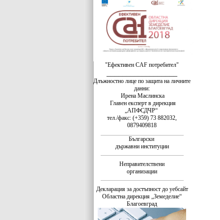
"Ефективен CAF потребител"
__________________
Длъжностно лице по защита на личните
данни:
Ирена Маслинска
Главен експерт в дирекция
„АПФСДЧР“
тел./факс: (+359) 73 882032,
0879409818
Български
държавни институции
Неправителствени
организации
Декларация за достъпност до уебсайт
Областна дирекция „Земеделие“
Благоевград