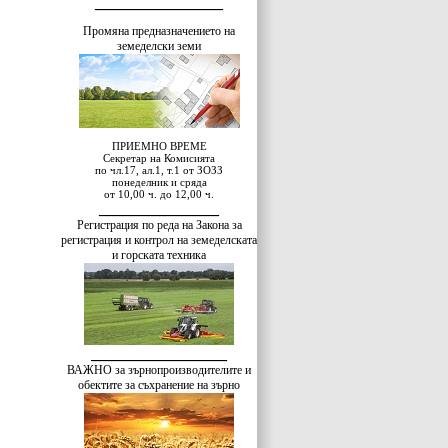
________________
Промяна предназначението на
земеделски земи
ПРИЕМНО ВРЕМЕ
Секретар на Комисията
по чл.17, ал.1, т.1 от ЗОЗЗ
понеделник и сряда
от 10,00 ч. до 12,00 ч.
_____
__
___
_____
Регистрация по реда на Закона за
регистрация и контрол на земеделската
и горската техника
_________________
ВАЖНО за зърнопроизводителите и
обектите за съхранение на зърно