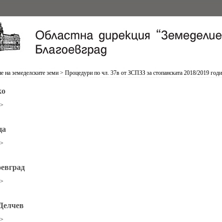
е на земеделските земи
>
Процедури по чл. 37в от ЗСПЗЗ за стопанската 2018/2019 год
ко
>>
ца
>>
оевград
>>
Делчев
>>