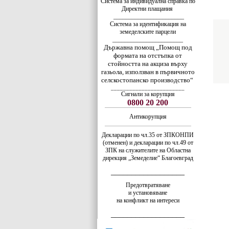
Система за индивидуална справка по
Директни плащания
_______________________
Система за идентификация на
земеделските парцели
_______________________
Държавна помощ „Помощ под
формата на отстъпка от
стойността на акциза върху
газьола, използван в първичното
селскостопанско производство“
________________________
Сигнали за корупция
0800 20 200
Антикорупция
Декларации по чл.35 от ЗПКОНПИ
(отменен) и декларации по чл.49 от
ЗПК на служителите на Областна
дирекция „Земеделие“ Благоевград
__________________
Предотвратяване
и установяване
на конфликт на интереси
__________________