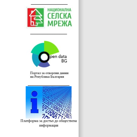
_______________
_______________
_________________
Платформа за достъп до обществена
информация