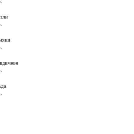
>>
тли
>>
мяни
>>
идимово
>>
уда
>>