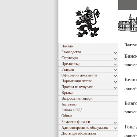
Ползван
Начало
Ръководство
Банс
Структура
Пресцентър
повече
Галерия
Официални документи
Бели
Нормативни актове
Профил на купувача
повече
Връзка
Въпроси и отговори
Благ
Актуално
Работа в ОДЗ
повече
Обяви
Бюджет и финанси
Гоце 
Административно обслужване
Достъп до обществена
повече