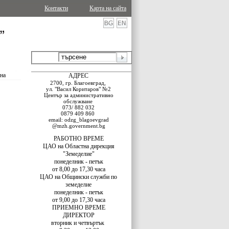
Контакти
Карта на сайта
ина
АДРЕС
2700, гр. Благоевград,
ул. "Васил Коритаров" №2
Център за административно
обслужване
073/ 882 032
0879 409 860
email: odzg_blagoevgrad
@mzh.government.bg
РАБОТНО ВРЕМЕ
ЦАО
на
Областна дирекция
"Земеделие"
понеделник - петък
от 8,00 до 17,30 часа
ЦАО на Общински служби по
земеделие
понеделник - петък
от 9,00 до 17,30 часа
ПРИЕМНО ВРЕМЕ
ДИРЕКТОР
вторник и четвъртък