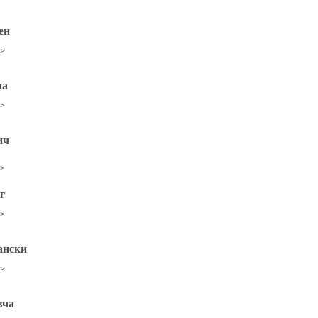
ен
>>
на
>>
ич
>>
г
>>
ански
>>
вча