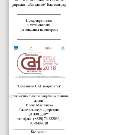
ЗПК на служителите на Областна
дирекция „Земеделие“ Благоевград
__________________
Предотвратяване
и установяване
на конфликт на интереси
__________________
"Ефективен CAF потребител"
__________________
Длъжностно лице по защита на личните
данни:
Ирена Маслинска
Главен експерт в дирекция
„АПФСДЧР“
тел./факс: (+359) 73 882032,
0879409818
Български