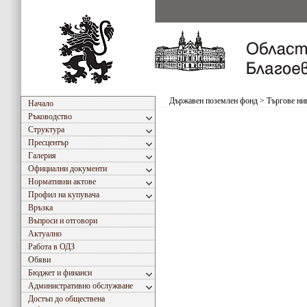
Държавен поземлен фонд
>
Търгове ни
Начало
Ръководство
Структура
Пресцентър
Галерия
Официални документи
Нормативни актове
Профил на купувача
Връзка
Въпроси и отговори
Актуално
Работа в ОДЗ
Обяви
Бюджет и финанси
Административно обслужване
Достъп до обществена