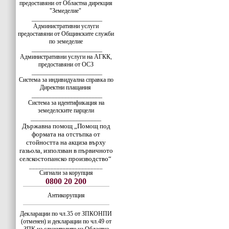
предоставяни от Областна дирекция
"Земеделие"
_______________________
Административни услуги
предоставяни от Общинските служби
по земеделие
_______________________
Административни услуги на АГКК,
предоставяни от ОСЗ
_______________________
Система за индивидуална справка по
Директни плащания
_______________________
Система за идентификация на
земеделските парцели
_______________________
Държавна помощ „Помощ под
формата на отстъпка от
стойността на акциза върху
газьола, използван в първичното
селскостопанско производство“
________________________
Сигнали за корупция
0800 20 200
Антикорупция
Декларации по чл.35 от ЗПКОНПИ
(отменен) и декларации по чл.49 от