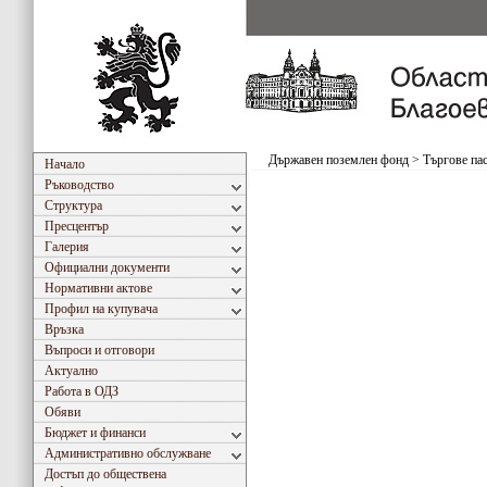
Държавен поземлен фонд
>
Търгове па
Начало
Ръководство
Структура
Пресцентър
Галерия
Официални документи
Нормативни актове
Профил на купувача
Връзка
Въпроси и отговори
Актуално
Работа в ОДЗ
Обяви
Бюджет и финанси
Административно обслужване
Достъп до обществена