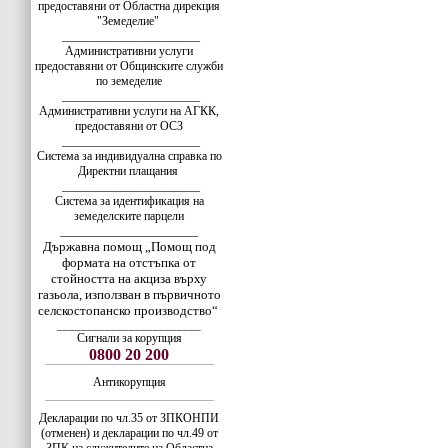
предоставяни от Областна дирекция
"Земеделие"
_______________________
Административни услуги
предоставяни от Общинските служби
по земеделие
_______________________
Административни услуги на АГКК,
предоставяни от ОСЗ
_______________________
Система за индивидуална справка по
Директни плащания
_______________________
Система за идентификация на
земеделските парцели
_______________________
Държавна помощ „Помощ под
формата на отстъпка от
стойността на акциза върху
газьола, използван в първичното
селскостопанско производство“
________________________
Сигнали за корупция
0800 20 200
Антикорупция
Декларации по чл.35 от ЗПКОНПИ
(отменен) и декларации по чл.49 от