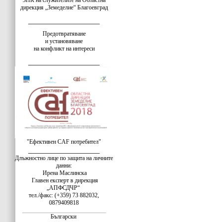
ЗПК на служителите на Областна
дирекция „Земеделие“ Благоевград
__________________
Предотвратяване
и установяване
на конфликт на интереси
__________________
"Ефективен CAF потребител"
__________________
Длъжностно лице по защита на личните
данни:
Ирена Маслинска
Главен експерт в дирекция
„АПФСДЧР“
тел./факс: (+359) 73 882032,
0879409818
Български