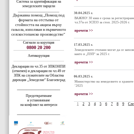
Система за идентификация на
земеделските парцели
_______________________
30.04.2025 г.
Държавна помощ „Помощ под
ВАЖНО! 30 юни е срока за регистриране 
формата на отстъпка от
чл.37в от ЗСПЗЗ за стоп. 2025-2026 г.
стойността на акциза върху
газьола, използван в първичното
прочети >>
селскостопанско производство“
________________________
Сигнали за корупция
17.03.2025 г.
0800 20 200
Земеделските стопани могат да се запозн
както и „ПЗП“ за 2025 г.
Антикорупция
прочети >>
Декларации по чл.35 от ЗПКОНПИ
(отменен) и декларации по чл.49 от
ЗПК на служителите на Областна
06.03.2025 г.
дирекция „Земеделие“ Благоевград
Министерство на земеделието и храните
’2025
__________________
прочети >>
Предотвратяване
и установяване
1
2
3
4
5
6
7
8
9
Сле
на конфликт на интереси
__________________