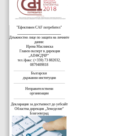
"Ефективен CAF потребител"
__________________
Длъжностно лице по защита на личните
данни:
Ирена Маслинска
Главен експерт в дирекция
„АПФСДЧР“
тел./факс: (+359) 73 882032,
0879409818
Български
държавни институции
Неправителствени
организации
Декларация за достъпност до уебсайт
Областна дирекция „Земеделие“
Благоевград