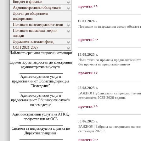
Бюджет и финанси
прочети >>
Административно обслужване
Достъп до обществена
информация
19.01.2026 г.
Ползване на земеделските земи
Подаване на възражения срещу обхвата н
Ползване на пасища, мери и
ливади
прочети >>
Държавен поземлен фонд
ОСП 2021-2027
Най-често срещани въпроси и отговори
15.08.2025 г.
_______________________
Нови такси за промяна предназначението
Единен портал за достъп до електронни
без промяна на предназначението
административни услуги
_______________________
прочети >>
Административни услуги
предоставяни от Областна дирекция
"Земеделие"
05.08.2025 г.
_______________________
ВАЖНО! Публикувани са предварителните
Административни услуги
стопанската 2025-2026 година
предоставяни от Общинските служби
по земеделие
прочети >>
_______________________
Административни услуги на АГКК,
предоставяни от ОСЗ
30.06.2025 г.
_______________________
ВАЖНО!!! Забрана за извършване на косе
Система за индивидуална справка по
септември 2025 г.
Директни плащания
_______________________
прочети >>