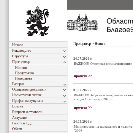
Пресцентър
>
Новини
Начало
Ръководство
Структура
24.07.2026 г.
Пресцентър
ВАЖНО!!! Стартират специализираните т
Новини
Предстоящо
прочети >>
Интервюта
Галерия
Официални документи
01.07.2026 г.
Нормативни актове
ВАЖНО!!! Забрана за извършване на косе
юли до 1 септември 2026 г.
Профил на купувача
Връзка
прочети >>
Въпроси и отговори
Актуално
24.03.2026 г.
Работа в ОДЗ
Министерство на земеделието и храните
Обяви
’2026