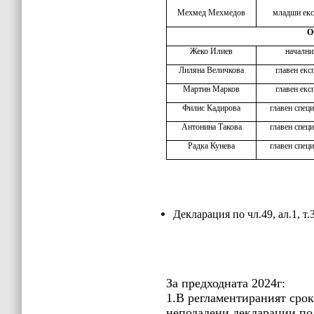
Мехмед Мехмедов
младши екс
О
Жеко Илиев
начални
Лиляна Величкова
главен екс
Мартин Марков
главен екс
Филис Кадирова
главен спец
Антонина Такова
главен спец
Радка Кунева
главен спец
Декларация по чл.49, ал.1, 
За предходната 2024г:
1.
В регламентираният срок,
неподадени декларации по ч