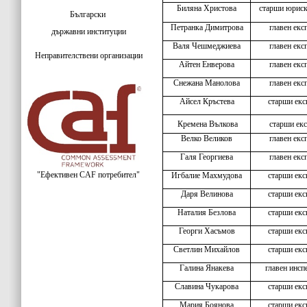
Биляна Христова
старши юриск
Български
Петранка Димитрова
главен екс
държавни институции
Валя Чешмеджиева
главен екс
Неправителствени организации
Айтен Енверова
главен екс
Снежана Манолова
главен екс
Айсел Кръстева
старши екс
Кремена Вълкова
старши екс
Велко Великов
главен екс
Галя Георгиева
главен екс
"Ефективен CAF потребител"
Игбалие Махмудова
старши екс
Даря Велинова
старши екс
Наталия Безлова
старши екс
Георги Хасъмов
старши екс
Светлин Михайлов
старши екс
Галина Янакева
главен инсп
Славина Чукарова
старши екс
Мария Боянова
старши екс