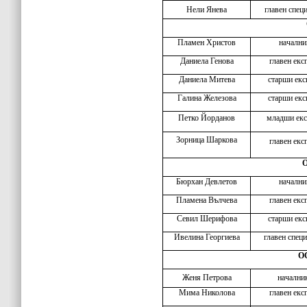
Нели Янева
главен спец
Пламен Христов
начални
Даниела Генова
главен екс
Даниела Митева
старши екс
Галина Железова
старши екс
Петко Йорданов
младши екс
Зорница Шаркова
главен екс
О
Бюрхан Девлетов
начални
Пламена Вълчева
главен екс
Севил Шерифова
старши екс
Ивелина Георгиева
главен спец
ОС
Женя Петрова
начални
Мима Николова
главен екс