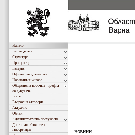
Начало
Ръководство
Структура
Пресцентър
Галерия
Официални документи
Нормативни актове
Обществени поръчки - профил
на купувача
Връзка
Въпроси и отговори
Актуално
Обяви
Административно обслужване
Достъп до обществена
информация
новини