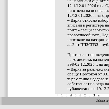
на независим оценител
12-1/12.01.2026 г. на
изготвена на основани
12/12.01.2026 г. на Д
– Варна относно избор
вписани в регистъра н
притежаващи сертифик
правоспособност „Нед
изготвяне на пазарни о
ал.2 от ППЗСПЗЗ - пуб
Протокол от проведено 
на комисията, назначе
398/02.12.2025 г. на д
– Варна за разглеждан
срещу Протокол от 03.
търг с тайно наддаване
собственост по реда на
публикувано на 19.12.2
1
2
3
4
5
6
7
8
9
»
Областна 