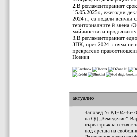
2.
В регламентираният срок, 
15.05.2025г., ежегодни де
202
4
г., са подали всички 
териториалните й звена /
майчинство и продължител
3.
В регламентираният едном
ЗПК, през 2024 г. няма не
прекратено правоотношен
Новини
актуално
Заповед № РД-04-36-76
на ОД „Земеделие”-Ва
първа тръжна сесия с т
под аренда на свободн
Държавния поземлен ф