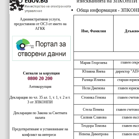
изискванията на ЗПКОНПИ п
Обща информация - ЗПКО
Административни услуги,
предоставяни от ОСЗ от името на
АГКК
Име, Фамилия
Длъжно
главен сек
Мария Георгиева
Юлияна Янева
директор "А
Сигнали за корупция
0800 20 200
Ралица Илиева
старши юриск
Антикорупция
Нели Дженова
главен юриск
Декларация по чл. 35 ал. 1, т. 1, т. 2 и т.
Стоянка Генова
главен счето
3 от ЗПКОНПИ
Стела Пенева
главен счетов
Декларации по Закона за Сметната
Силвия Славова
главен екс
палата
Теодора Томова
главен екс
Предотвратяване и установяване на
Невена Димитрова
главен екс
конфликт на интереси