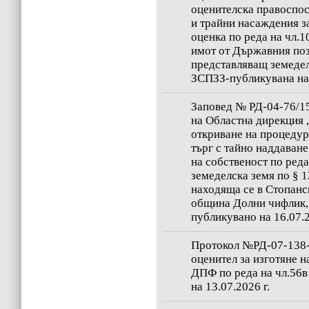
оценителска правоспос
и трайни насаждения за
оценка по реда на чл.1
имот от Държавния по
представляващ земедел
ЗСПЗЗ-публикувана на 
Заповед № РД-04-76/15
на Областна дирекция 
откриване на процедур
търг с тайно наддаване
на собственост по реда 
земеделска земя по § 
находяща се в Стопанск
община Долни чифлик, 
публикувано на 16.07.2
Протокол №РД-07-138-5
оценител за изготяне н
ДПФ по реда на чл.56
на 13.07.2026 г.