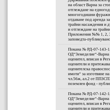
на област Варна за сто
отглеждане на едногод
многогодишни фуражни
отдаване под аренда з
трайни насаждения и д
и отглеждане на трайн
Приложения №№ 1, 2, 3 
заповедта-публикувано 
Покана № РД-07-143-1/
ОД“Земеделие“-Варна 
оценител, вписан в Рег
оценители и притежава
оценителска правоспо
имоти“ за изготвяне на
чл.56ж, ал.2 от ППЗСП
поземлен фонд - публик
Покана № РД-07-142-1/
ОД“Земеделие“-Варна 
оценител, вписан в Рег
оценители и притежава