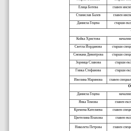
Елица Ботева
главен инсп
Станислав Балев
главен инсп
Даниела Гецева
старши екс
Койка Христова
начални
Светла Йорданова
старши спец
Снежана Димитрова
старши спец
Зорница Славова
старши екс
Гинка Стефанова
старши екс
Ивелина Маринова
главен специал
О
Даниела Гецева
начални
Янка Томова
главен екс
Кремена Кателиева
главен спец
Цветелина Влахова
главен екс
Николета Петрова
главен спец