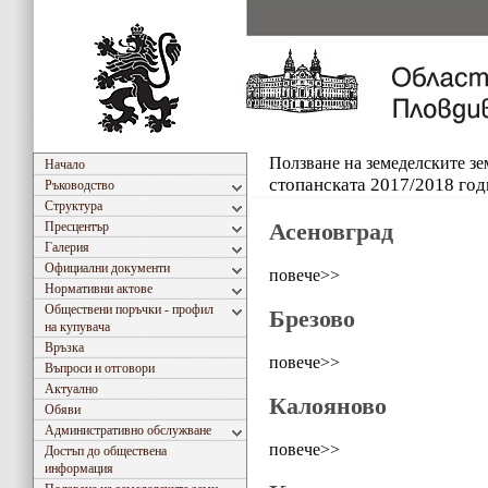
Ползване на земеделските з
Начало
стопанската 2017/2018 год
Ръководство
Структура
Асеновград
Пресцентър
Галерия
Официални документи
повече>>
Нормативни актове
Обществени поръчки - профил
Брезово
на купувача
Връзка
повече>>
Въпроси и отговори
Актуално
Калояново
Обяви
Административно обслужване
повече>>
Достъп до обществена
информация