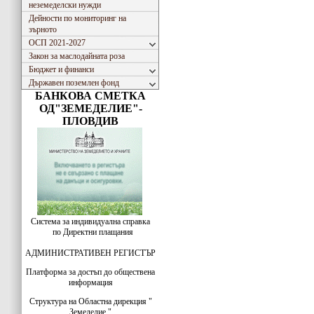
неземеделски нужди
Дейности по мониторинг на
зърното
ОСП 2021-2027
Закон за маслодайната роза
Бюджет и финанси
Държавен поземлен фонд
БАНКОВА СМЕТКА
ОД"ЗЕМЕДЕЛИЕ"-
ПЛОВДИВ
Система за индивидуална справка
по Директни плащания
АДМИНИСТРАТИВЕН РЕГИСТЪР
Платформа за достъп до обществена
информация
Структура на Областна дирекция "
Земеделие "