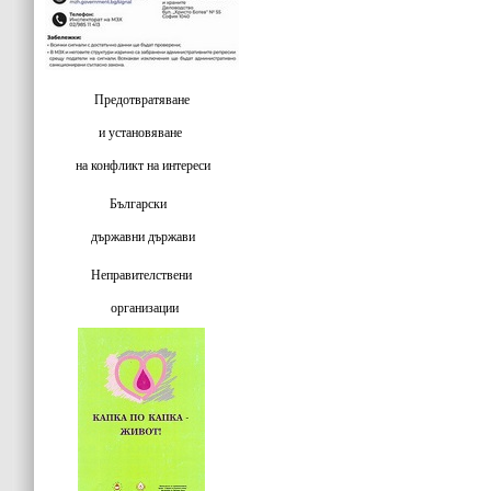
Предотвратяване
и установяване
на конфликт на интереси
Български
държавни държави
Неправителствени
организации