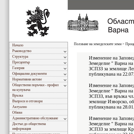
Ползване на земеделските земи
>
Проце
Начало
Ръководство
Структура
Изменение на Заповед
Пресцентър
Земеделие " Варна на 
Галерия
ЗСПЗЗ за землище Ле
Официални документи
публикувана на 22.07
Нормативни актове
Обществени поръчки - профил
Изменение на Заповед
на купувача
Земеделие " Варна на 
Връзка
ЗСПЗЗ, във връзка чл
Въпроси и отговори
землище Изворско, об
публикувана на 28.01
Актуално
Обяви
Изменение на Заповед
Административно обслужване
Земеделие " Варна на 
Достъп до обществена
информация
ЗСПЗЗ за землище Кр