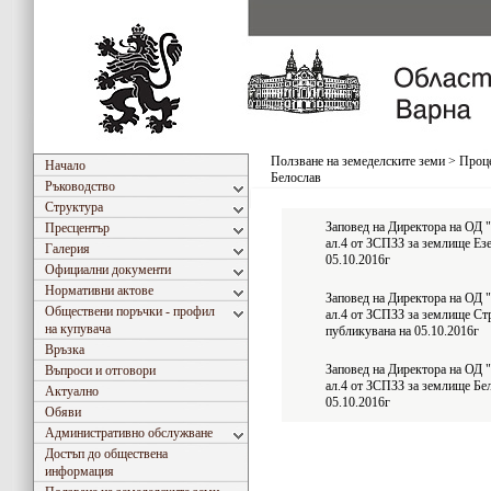
Ползване на земеделските земи
>
Проце
Начало
Белослав
Ръководство
Структура
Заповед на Директора на ОД "
Пресцентър
ал.4 от ЗСПЗЗ за землище Ез
Галерия
05.10.2016г
Официални документи
Нормативни актове
Заповед на Директора на ОД "
Обществени поръчки - профил
ал.4 от ЗСПЗЗ за землище Ст
на купувача
публикувана на 05.10.2016г
Връзка
Заповед на Директора на ОД "
Въпроси и отговори
ал.4 от ЗСПЗЗ за землище Бе
Актуално
05.10.2016г
Обяви
Административно обслужване
Достъп до обществена
информация