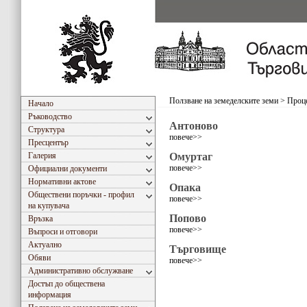
Ползване на земеделските земи
>
Проце
Начало
Ръководство
Антоново
Структура
повече>>
Пресцентър
Галерия
Омуртаг
повече>>
Официални документи
Нормативни актове
Опака
Обществени поръчки - профил
повече>>
на купувача
Попово
Връзка
повече>>
Въпроси и отговори
Актуално
Търговище
Обяви
повече>>
Административно обслужване
Достъп до обществена
информация