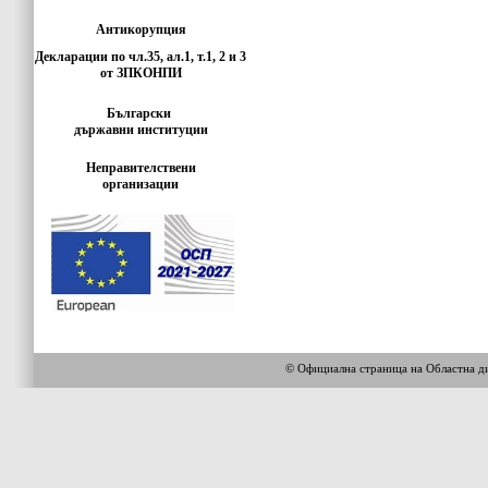
Антикорупция
Декларации по чл.35, ал.1, т.1, 2 и 3
от ЗПКОНПИ
Български
държавни институции
Неправителствени
организации
© Официална страница на Областн