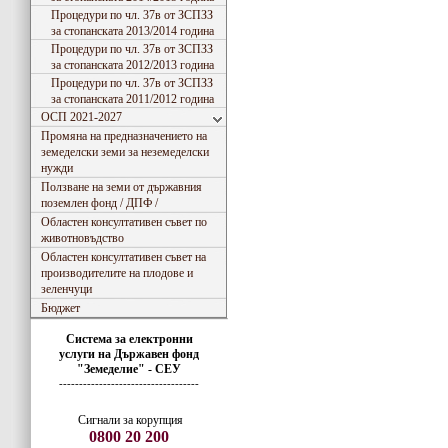
Процедури по чл. 37в от ЗСПЗЗ
за стопанската 2013/2014 година
Процедури по чл. 37в от ЗСПЗЗ
за стопанската 2012/2013 година
Процедури по чл. 37в от ЗСПЗЗ
за стопанската 2011/2012 година
ОСП 2021-2027
Промяна на предназначението на
земеделски земи за неземеделски
нужди
Ползване на земи от държавния
поземлен фонд / ДПФ /
Областен консултативен съвет по
животновъдство
Областен консултативен съвет на
производителите на плодове и
зеленчуци
Бюджет
Система за електронни
услуги
на
Държавен фонд
"Земеделие" - СЕУ
-----------------------------------
Сигнали за корупция
0800 20 200