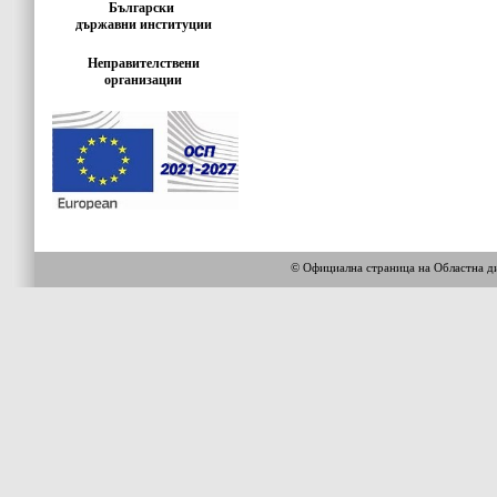
Български
държавни институции
Неправителствени
организации
© Официална страница на Областн