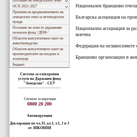
Ползване на земеделските земи
Национален браншови пчела
ОСП 2021-2027
Промяна на предназначението на
Българска асоциация на про
земеделски земи за неземеделски
нужди
Ползване на земи от държавния
Национална асоциация за ра
поземлен фонд / ДПФ /
млечна
Областен консултативен съвет по
животновъдство
Федерация на независимите 
Областен консултативен съвет на
производителите на плодове и
Браншови организации в жи
зеленчуци
Бюджет
Система за електронни
услуги
на
Държавен фонд
"Земеделие" - СЕУ
-----------------------------------
Сигнали за корупция
0800 20 200
Антикорупция
Декларации по чл.35, ал.1, т.1, 2 и 3
от ЗПКОНПИ