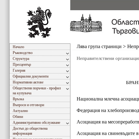
Лява група страници
>
Непр
Начало
Ръководство
Неправителствени организаци
Структура
Пресцентър
Галерия
Официални документи
Нормативни актове
БРА
Обществени поръчки - профил
на купувача
Национална млечна асоциац
Връзка
Въпроси и отговори
Федерация на хлебопроизвод
Актуално
Обяви
Асоциация на месопреработв
Административно обслужване
Достъп до обществена
Асоциация на свиневъдите в
информация