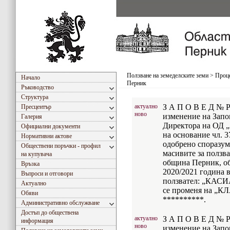
Ползване на земеделските земи
>
Проце
Начало
Перник
Ръководство
Структура
актуално
З А П О В Е Д № РД
Пресцентър
ново
изменение на Запов
Галерия
Директора на ОД „
Официални документи
на основание чл. 37
Нормативни актове
одобрено споразум
Обществени поръчки - профил
масивите за ползва
на купувача
община Перник, об
Връзка
2020/2021 година в
Въпроси и отговори
ползвател: „КАС
Актуално
се променя на „
Обяви
**********.
Административно обслужване
Достъп до обществена
актуално
З А П О В Е Д № РД
информация
ново
изменение на Запов