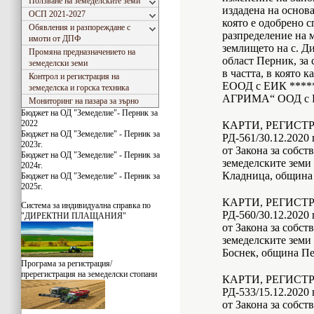
Ползване на земеделските земи
издадена на основа
ОСП 2021-2027
която е одобрено с
Обявления и разпореждане с
разпределение на м
имоти от ДПФ
землището на с. Д
Промяна предназначението на
област Перник, за 
земеделски земи
в частта, в която
Контрол и регистрация на
ЕООД с ЕИК *****
земеделска и горска техника
АГРИМА“ ООД с Е
Мониторинг на пазара за зърно
Бюджет на ОД "Земеделие"- Перник за
2022
КАРТИ, РЕГИСТ
Бюджет на ОД "Земеделие" - Перник за
РД-561/30.12.2020 г
2023г.
от Закона за собст
Бюджет на ОД "Земеделие" - Перник за
земеделските земи 
2024г.
Кладница, община 
Бюджет на ОД "Земеделие" - Перник за
2025г.
КАРТИ, РЕГИСТ
Система за индивидуaлна справка по
РД-560/30.12.2020 г
"ДИРЕКТНИ ПЛАЩАНИЯ"
от Закона за собст
земеделските земи 
Боснек, община Пе
Програма за регистрация/
пререгистрация на земеделски стопани
КАРТИ, РЕГИСТ
РД-533/15.12.2020 г
от Закона за собст