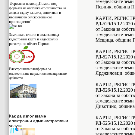
земеделските земи 
Държавна помощ „Помощ под
Перник, община Пе
формата на отстъпка от стойността на
акциза върху газьола, използван в
първичното селскостопанско
КАРТИ, РЕГИСТ
производство“
РД-529/15.12.2020 г
от Закона за собст
земеделските земи 
Землища с влезли в сила заповед
кадастрална карта и кадастрални
Мещица, община П
регистри за област Перник
КАРТИ, РЕГИСТ
РД-527/15.12.2020 г
от Закона за собст
земеделските земи 
Електронната платформа за
Ярджиловци, общи
оповестяване на растителнозащитните
дейности
КАРТИ, РЕГИСТ
РД-526/15.12.2020 г
от Закона за собст
земеделските земи 
Дивотино, община
Как да използваме
КАРТИ, РЕГИСТ
електронни административни
РД-525/15.12.2020 г
услуги
от Закона за собст
земеделските земи 