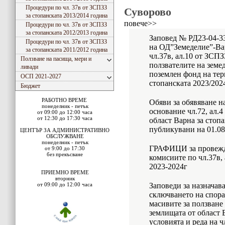
Процедури по чл. 37в от ЗСПЗЗ
Суворово
за стопанската 2013/2014 година
повече>>
Процедури по чл. 37в от ЗСПЗЗ
за стопанската 2012/2013 година
Заповед № РД23-04-33
Процедури по чл. 37в от ЗСПЗЗ
на ОД”Земеделие”-Вар
за стопанската 2011/2012 година
чл.37в, ал.10 от ЗСПЗ
Ползване на пасища, мери и
ползвателите на земе
ливади
поземлен фонд на тер
ОСП 2021-2027
стопанската 2023/2024
Бюджет
РАБОТНО ВРЕМЕ
Обяви за обявяване н
понеделник - петък
основание чл.72, ал
от 09:00 до 12:00 часа
от 12:30 до 17:30 часа
област Варна за стопа
публикувани на 01.08
ЦЕНТЪР ЗА АДМИНИСТРАТИВНО
ОБСЛУЖВАНЕ
понеделник - петък
ГРАФИЦИ за провежда
от 9:00 до 17:30
без прекъсване
комисиите по чл.37в, 
2023-2024г
ПРИЕМНО ВРЕМЕ
вторник
от 09:00 до 12:00 часа
Заповеди за назначава
сключването на спора
масивите за ползване 
землищата от област 
условията и реда на ч