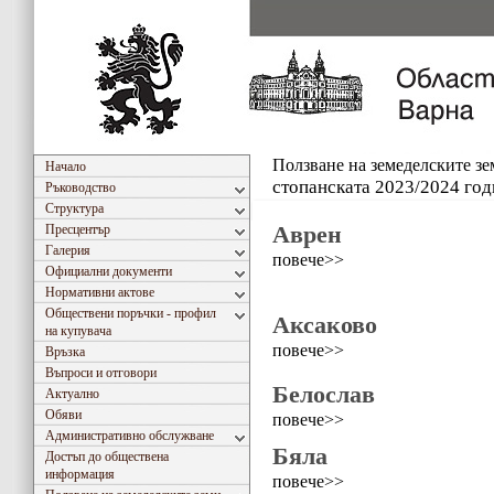
Ползване на земеделските з
Начало
стопанската 2023/2024 год
Ръководство
Структура
Аврен
Пресцентър
Галерия
повече>>
Официални документи
Нормативни актове
Обществени поръчки - профил
Аксаково
на купувача
повече>>
Връзка
Въпроси и отговори
Белослав
Актуално
Обяви
повече>>
Административно обслужване
Бяла
Достъп до обществена
информация
повече>>