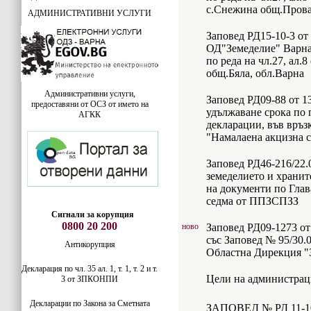
с.Снежина общ.Прова
АДМИНИСТРАТИВНИ УСЛУГИ
Заповед РД15-10-3 от
ОД"Земеделие" Варна,
по реда на чл.27, ал.
общ.Бяла, обл.Варна
Административни услуги,
Заповед РД09-88 от 1
предоставяни от ОСЗ от името на
удължаване срока по
АГКК
декларации, във връз
"Намалаена акцизна с
Заповед РД46-216/22.
земеделието и хранит
на документи по Глав
седма от ППЗСПЗЗ
Сигнали за корупция
0800 20 200
ново
Заповед РД09-1273 от
със Заповед № 95/30.0
Антикорупция
Областна Дирекция "
Декларация по чл. 35 ал. 1, т. 1, т. 2 и т.
Цели на администраци
3 от ЗПКОНПИ
Декларации по Закона за Сметната
ЗАПОВЕД № РД 11-10-