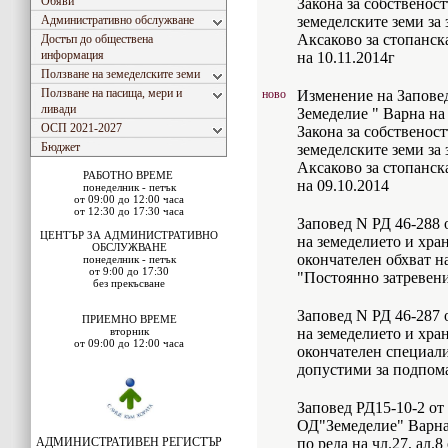
Обяви
Закона за собственост
Административно обслужване
земеделските земи за
Аксаково за стопанск
Достъп до обществена
информация
на 10.11.2014г
Ползване на земеделските земи
Ползване на пасища, мери и
ново
Изменение на Заповед
ливади
Земеделие " Варна на 
ОСП 2021-2027
Закона за собственост
Бюджет
земеделските земи з
Аксаково за стопанск
РАБОТНО ВРЕМЕ
на 09.10.2014
понеделник - петък
от 09:00 до 12:00 часа
от 12:30 до 17:30 часа
Заповед N РД 46-288 
ЦЕНТЪР ЗА АДМИНИСТРАТИВНО
на земеделието и хра
ОБСЛУЖВАНЕ
окончателен обхват н
понеделник - петък
от 9:00 до 17:30
"Постоянно затревен
без прекъсване
Заповед N РД 46-287 
ПРИЕМНО ВРЕМЕ
вторник
на земеделието и хра
от 09:00 до 12:00 часа
окончателен специал
допустими за подпома
Заповед РД15-10-2 от
ОД"Земеделие" Варна,
АДМИНИСТРАТИВЕН РЕГИСТЪР
по реда на чл.27, ал.