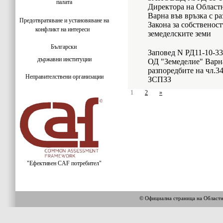
палата
Директора на Област
Варна във връзка с раз
Предотвратяване и установяване на
Закона за собственост
конфликт на интереси
земеделските земи
Български
Заповед N РД11-10-33
държавни институции
ОД "Земеделие" Варна
разпоредбите на чл.34,
Неправителствени организации
ЗСПЗЗ
1
2
»
"Ефективен CAF потребител"
© Официална страница на Област