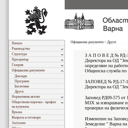
Официални документи
>
Други
Начало
Ръководство
Структура
З А П О В Е Д № РД-1
Пресцентър
Директора на ОД "Зем
Галерия
определяне на работн
Официални документи
Общинска служба по 
Доклади
Програми
ЗАПОВЕД № РД-17-10-
Бюлетини
Директора на ОД "Зе
Други
Нормативни актове
Заповед РД09-575 от 
Обществени поръчки - профил
МЗХ за извършване н
на купувача
проверки на физическ
Връзка
Въпроси и отговори
Изменение на Заповед
Актуално
Земеделие " Варна на 