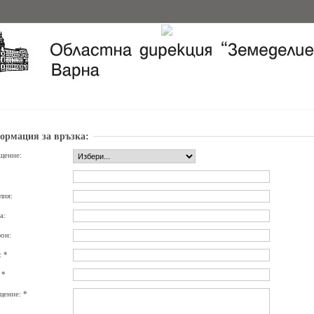
ормация за връзка:
щение:
лия:
а:
он:
: *
 *
ение: *