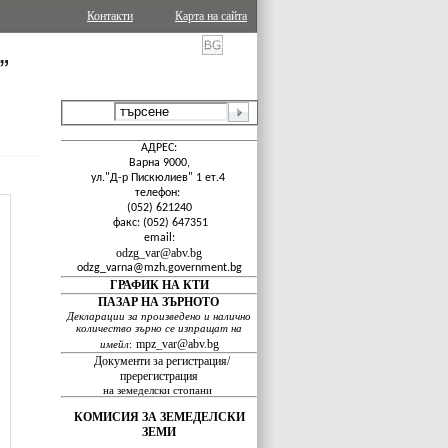
Контакти
Карта на сайта
АДРЕС:
Варна 9000,
ул."Д-р Пискюлиев" 1 ет.4
телефон:
(052) 621240
факс: (052) 647351
email:
odzg_var@abv.bg
odzg_varna@
mzh.government.bg
ГРАФИК НА КТИ
ПАЗАР НА ЗЪРНОТО
Декларации за произведено и налично
количество зърно се изпращат на
mpz_var@abv.bg
имейл
:
Документи за регистрация/
пререгистрация
на земеделски стопани
КОМИСИЯ ЗА ЗЕМЕДЕЛСКИ
ЗЕМИ