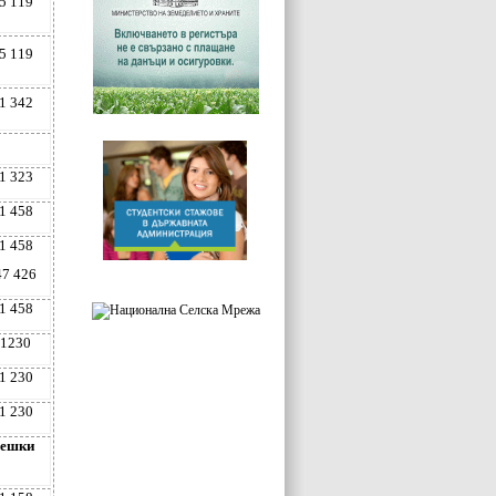
5 119
5 119
1 342
1 323
1 458
1 458
47 426
1 458
21230
1 230
1 230
вешки