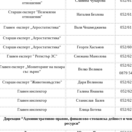
Славина Чукарова
052/61
отношения"
Старши експерт "Поземлени
Наталия Безлова
052/61
отношения"
Главен експерт „Агростатистика“
Валя Чешмеджиева
052/61
Старши експерт „Агростатистика“
Старши експерт „Агростатистика“
Георги Хасъмов
052/60
Главен експерт " Регистър ЗС"
Снежана Манолова
052/62
052/62
Главен експерт „Мониторинг на пазара
Велко Великов
със зърно“
0879 5
Старши експерт "Животновъдство"
Даря Велинова
052/62
Главен инспектор
Галина Янакева
052/6
Главен инспектор
Станислав Балев
052/62
Главен инспектор
Елица Ботева
052/62
Дирекция “Административно-правно, финансово-стопанска дейност и чо
ресурси”