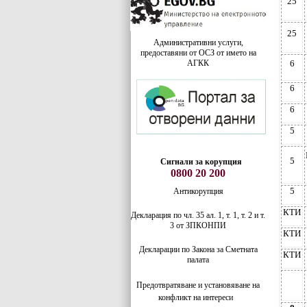
25
25
Административни услуги,
предоставяни от ОСЗ от името на
АГКК
6
6
6
5
5
Сигнали за корупция
0800 20 200
5
Антикорупция
КТИ
Декларация по чл. 35 ал. 1, т. 1, т. 2 и т.
3 от ЗПКОНПИ
КТИ
Декларации по Закона за Сметната
КТИ
палата
Предотвратяване и установяване на
конфликт на интереси