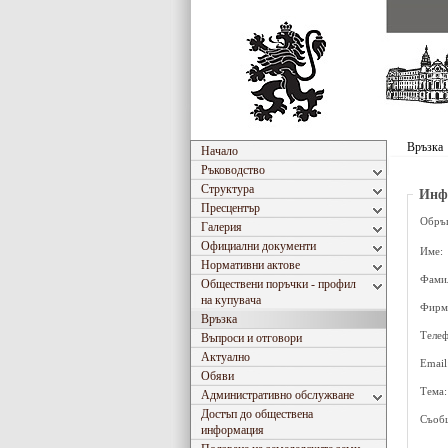
Връзка
Начало
Ръководство
Структура
Инф
Пресцентър
Обръ
Галерия
Официални документи
Име:
Нормативни актове
Фами
Обществени поръчки - профил
на купувача
Фирм
Връзка
Телеф
Въпроси и отговори
Актуално
Email
Обяви
Тема:
Административно обслужване
Достъп до обществена
Съобщ
информация