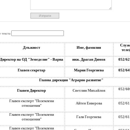
е текста
Служ
Длъжност
Име, фамилия
теле
Директор на ОД "Земеделие" - Варна
инж. Драган Димов
052/62
Главен секретар
Мария Георгиева
052/64
Главна дирекция "Аграрно развитие"
052/60
Главен Директор
Светлин Михайлов
Главен експерт "Поземлени
Айтен Енверова
052/61
отношения"
Главен експерт "Поземлени
Галя Георгиева
052/61
отношения"
Главен експерт "Поземлени