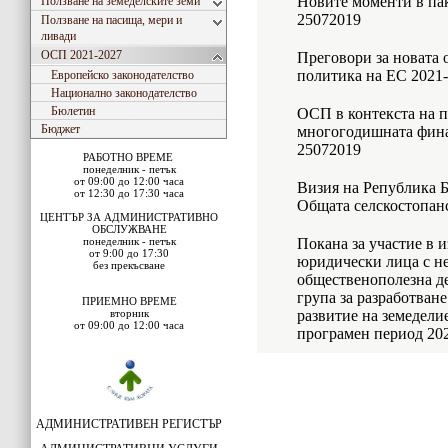
Новите моменти в па
Ползване на земеделските земи
25072019
Ползване на пасища, мери и
ливади
ОСП 2021-2027
Преговори за новата 
политика на ЕС 2021
Европейско законодателство
Национално законодателство
Бюлетин
ОСП в контекста на п
Бюджет
многогодишната фина
25072019
РАБОТНО ВРЕМЕ
понеделник - петък
от 09:00 до 12:00 часа
Визия на Република Б
от 12:30 до 17:30 часа
Общата селскостопанс
ЦЕНТЪР ЗА АДМИНИСТРАТИВНО
ОБСЛУЖВАНЕ
понеделник - петък
Покана за участие в 
от 9:00 до 17:30
юридически лица с не
без прекъсване
общественополезна д
група за разработване
ПРИЕМНО ВРЕМЕ
вторник
развитие на земедели
от 09:00 до 12:00 часа
програмен период 202
АДМИНИСТРАТИВЕН РЕГИСТЪР