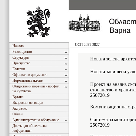
ОСП 2021-2027
Начало
Ръководство
Структура
Новата зелена архите
Пресцентър
Галерия
Новата завишена усл
Официални документи
Нормативни актове
Проект на анализ със
Обществени поръчки - профил
стопанство и хранит
на купувача
25072019
Връзка
Въпроси и отговори
Комуникационна стра
Актуално
Обяви
Система за монитори
Административно обслужване
25072019
Достъп до обществена
информация