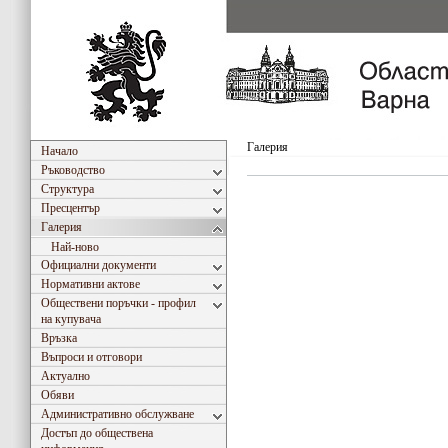
Галерия
Начало
Ръководство
Структура
Пресцентър
Галерия
Най-ново
Официални документи
Нормативни актове
Обществени поръчки - профил
на купувача
Връзка
Въпроси и отговори
Актуално
Обяви
Административно обслужване
Достъп до обществена