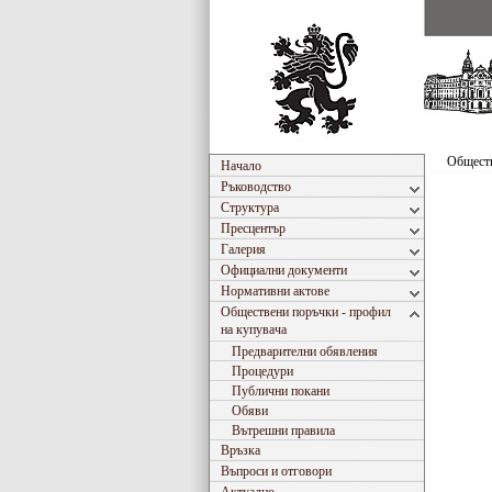
Обществ
Начало
Ръководство
Структура
Пресцентър
Галерия
Официални документи
Нормативни актове
Обществени поръчки - профил
на купувача
Предварителни обявления
Процедури
Публични покани
Обяви
Вътрешни правила
Връзка
Въпроси и отговори