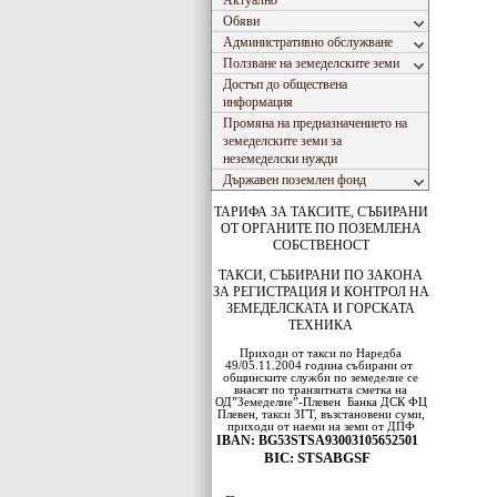
Актуално
Обяви
Административно обслужване
Ползване на земеделските земи
Достъп до обществена
информация
Промяна на предназначението на
земеделските земи за
неземеделски нужди
Държавен поземлен фонд
ТАРИФА ЗА ТАКСИТЕ, СЪБИРАНИ
ОТ ОРГАНИТЕ ПО ПОЗЕМЛЕНА
СОБСТВЕНОСТ
ТАКСИ, СЪБИРАНИ ПО ЗАКОНА
ЗА РЕГИСТРАЦИЯ И КОНТРОЛ НА
ЗЕМЕДЕЛСКАТА И ГОРСКАТА
ТЕХНИКА
Приходи от такси по Наредба
49/05.11.2004 година събирани от
общинските служби по земеделие се
внасят по транзитната сметка на
ОД”Земеделие”-Плевен
Банка ДСК
ФЦ
Плевен
, такси ЗГТ, възстановени суми,
приходи от наеми на земи от ДПФ
IBAN: BG53STSA93003105652501
BIC: STSABGSF