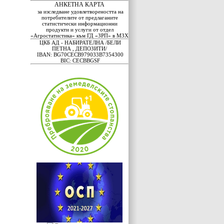
АНКЕТНА КАРТА
за изследване удовлетвореността на
потребителите от предлаганите
статистически информационни
продукти и услуги от отдел
«Агростатистика» към ГД «ЗРП» в МЗХ
ЦКБ АД - НАБИРАТЕЛНА /БЕЛИ
ПЕТНА , ДЕПОЗИТИ/
IBAN: BG70CECB979033B7354300
BIC: CECBBGSF