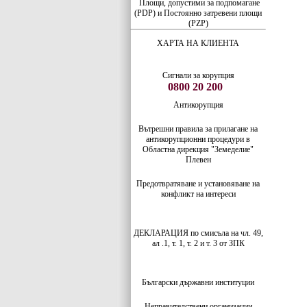
Площи, допустими за подпомагане
(PDP) и Постоянно затревени площи
(PZP)
ХАРТА НА КЛИЕНТА
Сигнали за корупция
0800 20 200
Антикорупция
Вътрешни правила за прилагане на
антикорупционни процедури в
Областна дирекция "Земеделие"
Плевен
Предотвратяване и установяване на
конфликт на интереси
ДЕКЛАРАЦИЯ по смисъла на чл. 49,
ал .1, т. 1, т. 2 и т. 3 от ЗПК
Български
държавни институции
Неправителствени организации