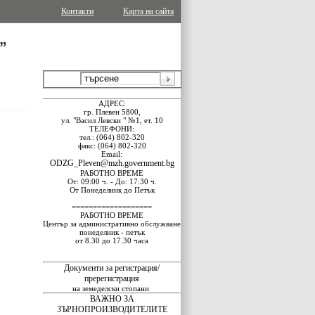
Контакти
Карта на сайта
АДРЕС:
гр. Плевен 5800,
ул. "Васил Левски " №1, ет. 10
ТЕЛЕФОНИ:
тел.: (064) 802-320
факс: (064) 802-320
Email:
ODZG_Pleven@mzh.government.bg
РАБОТНО ВРЕМЕ
От: 09:00 ч. - До: 17:30 ч.
От Понеделник до Петък
===================
РАБОТНО ВРЕМЕ
Център за административно обслужване
понеделник - петък
от 8.30 до 17.30 часа
Документи за регистрация/
пререгистрация
на земеделски стопани
ВАЖНО ЗА
ЗЪРНОПРОИЗВОДИТЕЛИТЕ