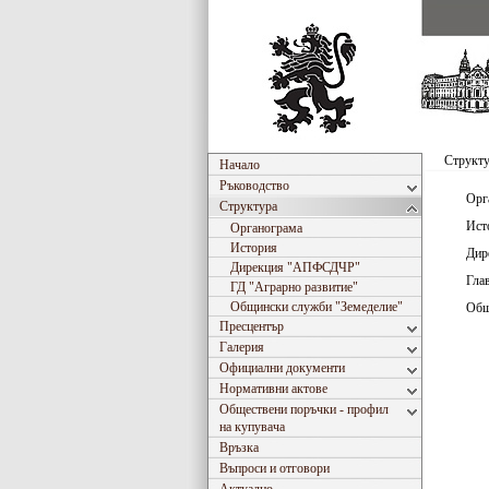
Структ
Начало
Ръководство
Орг
Структура
Ист
Органограма
История
Дир
Дирекция "АПФСДЧР"
Гла
ГД "Аграрно развитие"
Общински служби "Земеделие"
Общ
Пресцентър
Галерия
Официални документи
Нормативни актове
Обществени поръчки - профил
на купувача
Връзка
Въпроси и отговори