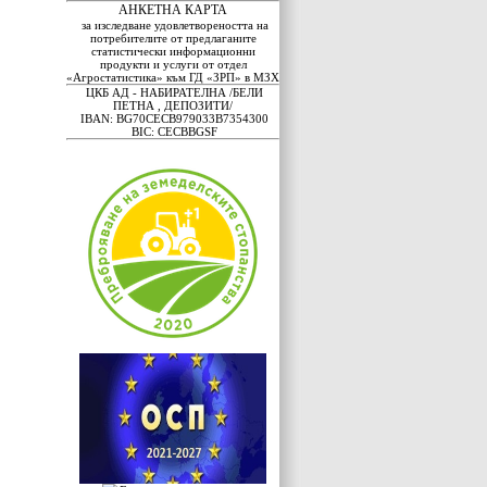
АНКЕТНА КАРТА
за изследване удовлетвореността на
потребителите от предлаганите
статистически информационни
продукти и услуги от отдел
«Агростатистика» към ГД «ЗРП» в МЗХ
ЦКБ АД - НАБИРАТЕЛНА /БЕЛИ
ПЕТНА , ДЕПОЗИТИ/
IBAN: BG70CECB979033B7354300
BIC: CECBBGSF