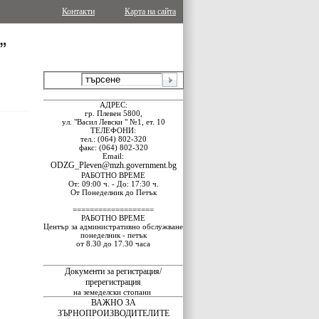
Контакти
Карта на сайта
АДРЕС:
гр. Плевен 5800,
ул. "Васил Левски " №1, ет. 10
ТЕЛЕФОНИ:
тел.: (064) 802-320
факс: (064) 802-320
Email:
ODZG_Pleven@mzh.government.bg
РАБОТНО ВРЕМЕ
От: 09:00 ч. - До: 17:30 ч.
От Понеделник до Петък
===================
РАБОТНО ВРЕМЕ
Център за административно обслужване
понеделник - петък
от 8.30 до 17.30 часа
Документи за регистрация/
пререгистрация
на земеделски стопани
ВАЖНО ЗА
ЗЪРНОПРОИЗВОДИТЕЛИТЕ