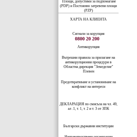
Площи, допустими за подпомагане
(PDP) и Постоянно затревени площи
(PZP)
ХАРТА НА КЛИЕНТА
Сигнали за корупция
0800 20 200
Антикорупция
Вътрешни правила за прилагане на
антикорупционни процедури в
Областна дирекция "Земеделие"
Плевен
Предотвратяване и установяване на
конфликт на интереси
ДЕКЛАРАЦИЯ по смисъла на чл. 49,
ал .1, т. 1, т. 2 и т. 3 от ЗПК
Български
държавни институции
Неправителствени организации