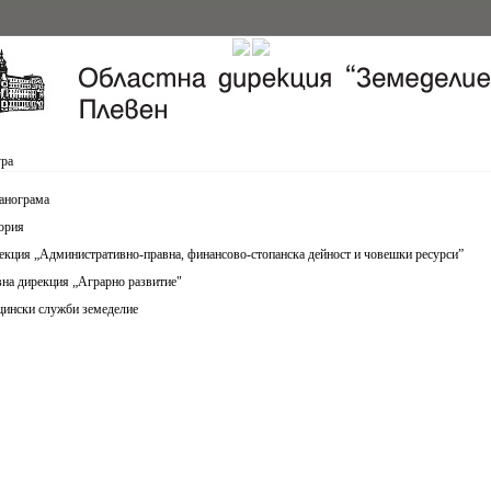
ура
анограма
ория
екция „Административно-правна, финансово-стопанска дейност и човешки ресурси”
вна дирекция „Аграрно развитие"
ински служби земеделие