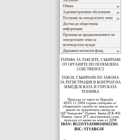
Актуално
Обяви
Административно обслужване
Ползване на земеделските земи
Достъп до обществена
информация
Промяна на предназначението на
земеделските земи за
неземеделски нужди
Държавен поземлен фонд
ТАРИФА ЗА ТАКСИТЕ, СЪБИРАНИ
ОТ ОРГАНИТЕ ПО ПОЗЕМЛЕНА
СОБСТВЕНОСТ
ТАКСИ, СЪБИРАНИ ПО ЗАКОНА
ЗА РЕГИСТРАЦИЯ И КОНТРОЛ НА
ЗЕМЕДЕЛСКАТА И ГОРСКАТА
ТЕХНИКА
Приходи от такси по Наредба
49/05.11.2004 година събирани от
общинските служби по земеделие се
внасят по транзитната сметка на
ОД”Земеделие”-Плевен
Банка ДСК
ФЦ
Плевен
, такси ЗГТ, възстановени суми,
приходи от наеми на земи от ДПФ
IBAN: BG53STSA93003105652501
BIC: STSABGSF