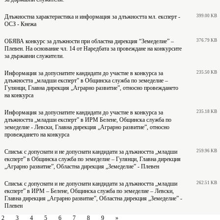
Длъжностна характеристика и информация за длъжността мл. експерт -
399.00 KB
ОСЗ - Кнежа
ОБЯВА конкурс за длъжности при областна дирекция “Земеделие” –
376.79 KB
Плевен. На основание чл. 14 от Наредбата за провеждане на конкурсите
за държавни служители.
Информация за допуснатите кандидати до участие в конкурса за
235.50 KB
длъжността „младши експерт” в Общинска служба по земеделие –
Гулянци, Главна дирекция „Аграрно развитие”, относно провеждането
на конкурса
Информация за допуснатите кандидати до участие в конкурса за
235.18 KB
длъжността „младши експерт” в ИРМ Белене, Общинска служба по
земеделие - Левски, Главна дирекция „Аграрно развитие”, относно
провеждането на конкурса
Списък с допуснати и не допуснати кандидати за длъжността „младши
259.96 KB
експерт” в Общинска служба по земеделие – Гулянци, Главна дирекция
„Аграрно развитие”, Областна дирекция „Земеделие” - Плевен
Списък с допуснати и не допуснати кандидати за длъжността „младши
262.51 KB
експерт” в ИРМ – Белене, Общинска служба по земеделие – Левски,
Главна дирекция „Аграрно развитие”, Областна дирекция „Земеделие” -
Плевен
2
3
4
5
6
7
8
9
»