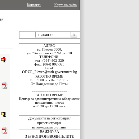
Контакти
Карта на сайта
АДРЕС:
гр. Плевен 5800,
ул. "Васил Левски " №1, ет. 10
ТЕЛЕФОНИ:
тел.: (064) 802-320
факс: (064) 802-320
Email:
ODZG_Pleven@mzh.government.bg
РАБОТНО ВРЕМЕ
От: 09:00 ч. - До: 17:30 ч.
От Понеделник до Петък
===================
РАБОТНО ВРЕМЕ
Център за административно обслужване
понеделник - петък
от 8.30 до 17.30 часа
Документи за регистрация/
пререгистрация
на земеделски стопани
ВАЖНО ЗА
ЗЪРНОПРОИЗВОДИТЕЛИТЕ