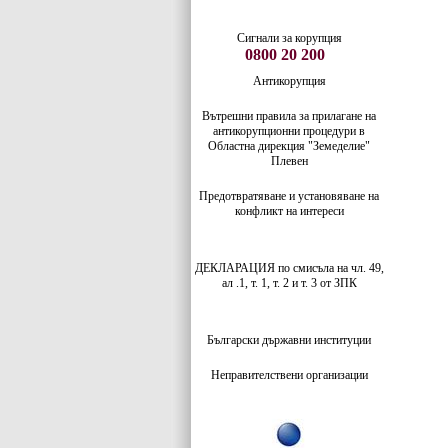
Сигнали за корупция
0800 20 200
Антикорупция
Вътрешни правила за прилагане на
антикорупционни процедури в
Областна дирекция "Земеделие"
Плевен
Предотвратяване и установяване на
конфликт на интереси
ДЕКЛАРАЦИЯ по смисъла на чл. 49,
ал .1, т. 1, т. 2 и т. 3 от ЗПК
Български
държавни институции
Неправителствени организации