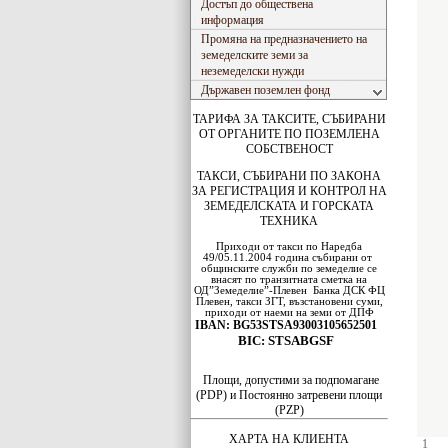
Достъп до обществена
информация
Промяна на предназначението на
земеделските земи за
неземеделски нужди
Държавен поземлен фонд
ТАРИФА ЗА ТАКСИТЕ, СЪБИРАНИ
ОТ ОРГАНИТЕ ПО ПОЗЕМЛЕНА
СОБСТВЕНОСТ
ТАКСИ, СЪБИРАНИ ПО ЗАКОНА
ЗА РЕГИСТРАЦИЯ И КОНТРОЛ НА
ЗЕМЕДЕЛСКАТА И ГОРСКАТА
ТЕХНИКА
Приходи от такси по Наредба
49/05.11.2004 година събирани от
общинските служби по земеделие се
внасят по транзитната сметка на
ОД”Земеделие”-Плевен
Банка ДСК
ФЦ
Плевен
, такси ЗГТ, възстановени суми,
приходи от наеми на земи от ДПФ
IBAN: BG53STSA93003105652501
BIC: STSABGSF
Площи, допустими за подпомагане
(PDP) и Постоянно затревени площи
(PZP)
ХАРТА НА КЛИЕНТА
1