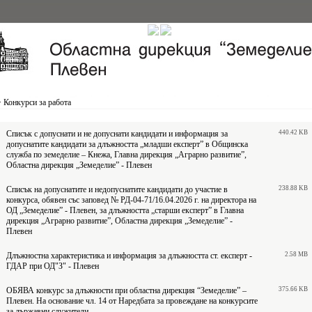
>
Конкурси за работа
Списък с допуснати и не допуснати кандидати и информация за
440.42 KB
допуснатите кандидати за длъжността „младши експерт” в Общинска
служба по земеделие – Кнежа, Главна дирекция „Аграрно развитие”,
Областна дирекция „Земеделие” - Плевен
Списък на допуснатите и недопуснатите кандидати до участие в
238.88 KB
конкурса, обявен със заповед № РД-04-71/16.04.2026 г. на директора на
ОД „Земеделие” - Плевен, за длъжността „старши експерт” в Главна
дирекция „Аграрно развитие”, Областна дирекция „Земеделие” -
Плевен
Длъжностна характеристика и информация за длъжността ст. експерт -
2.58 MB
ГДАР при ОД"З" - Плевен
ОБЯВА конкурс за длъжности при областна дирекция “Земеделие” –
375.66 KB
Плевен. На основание чл. 14 от Наредбата за провеждане на конкурсите
за държавни служители.