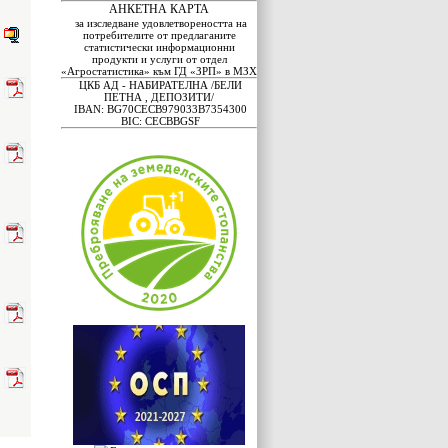
АНКЕТНА КАРТА
за изследване удовлетвореността на
потребителите от предлаганите
статистически информационни
продукти и услуги от отдел
«Агростатистика» към ГД «ЗРП» в МЗХ
ЦКБ АД - НАБИРАТЕЛНА /БЕЛИ
ПЕТНА , ДЕПОЗИТИ/
IBAN: BG70CECB979033B7354300
BIC: CECBBGSF