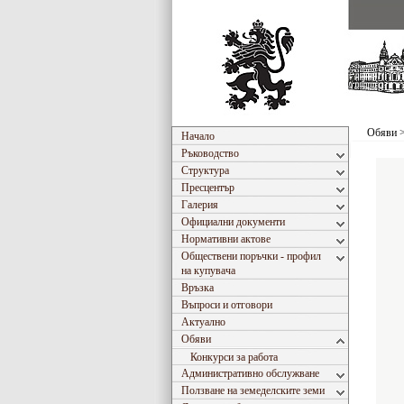
Обяви
Начало
Ръководство
Структура
Пресцентър
Галерия
Официални документи
Нормативни актове
Обществени поръчки - профил
на купувача
Връзка
Въпроси и отговори
Актуално
Обяви
Конкурси за работа
Административно обслужване
Ползване на земеделските земи