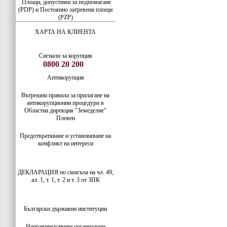
Площи, допустими за подпомагане
(PDP) и Постоянно затревени площи
(PZP)
ХАРТА НА КЛИЕНТА
Сигнали за корупция
0800 20 200
Антикорупция
Вътрешни правила за прилагане на
антикорупционни процедури в
Областна дирекция "Земеделие"
Плевен
Предотвратяване и установяване на
конфликт на интереси
ДЕКЛАРАЦИЯ по смисъла на чл. 49,
ал .1, т. 1, т. 2 и т. 3 от ЗПК
Български
държавни институции
Неправителствени организации