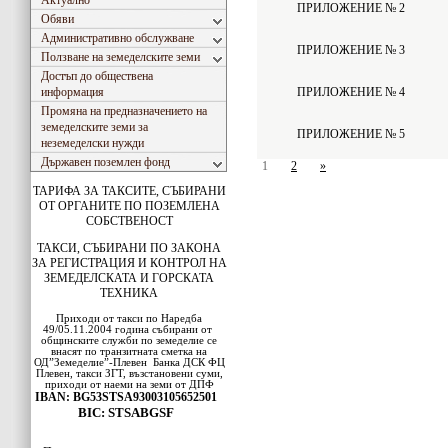
Актуално
ПРИЛОЖЕНИЕ № 2
Обяви
Административно обслужване
ПРИЛОЖЕНИЕ № 3
Ползване на земеделските земи
Достъп до обществена
информация
ПРИЛОЖЕНИЕ № 4
Промяна на предназначението на
земеделските земи за
ПРИЛОЖЕНИЕ № 5
неземеделски нужди
Държавен поземлен фонд
1
2
»
ТАРИФА ЗА ТАКСИТЕ, СЪБИРАНИ
ОТ ОРГАНИТЕ ПО ПОЗЕМЛЕНА
СОБСТВЕНОСТ
ТАКСИ, СЪБИРАНИ ПО ЗАКОНА
ЗА РЕГИСТРАЦИЯ И КОНТРОЛ НА
ЗЕМЕДЕЛСКАТА И ГОРСКАТА
ТЕХНИКА
Приходи от такси по Наредба
49/05.11.2004 година събирани от
общинските служби по земеделие се
внасят по транзитната сметка на
ОД”Земеделие”-Плевен
Банка ДСК
ФЦ
Плевен
, такси ЗГТ, възстановени суми,
приходи от наеми на земи от ДПФ
IBAN: BG53STSA93003105652501
BIC: STSABGSF