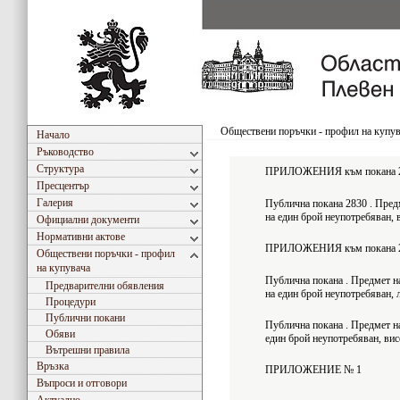
Обществени поръчки - профил на купу
Начало
Ръководство
Структура
ПРИЛОЖЕНИЯ към покана 28
Пресцентър
Галерия
Публична покана 2830 . Предм
на един брой неупотребяван,
Официални документи
Нормативни актове
ПРИЛОЖЕНИЯ към покана 24
Обществени поръчки - профил
на купувача
Публична покана . Предмет на
Предварителни обявления
на един брой неупотребяван, 
Процедури
Публични покани
Публична покана . Предмет на
Обяви
един брой неупотребяван, ви
Вътрешни правила
Връзка
ПРИЛОЖЕНИЕ № 1
Въпроси и отговори