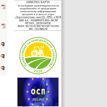
АНКЕТНА КАРТА
за изследване удовлетвореността на
потребителите от предлаганите
статистически информационни
продукти и услуги от отдел
«Агростатистика» към ГД «ЗРП» в МЗХ
ЦКБ АД - НАБИРАТЕЛНА /БЕЛИ
ПЕТНА , ДЕПОЗИТИ/
IBAN: BG70CECB979033B7354300
BIC: CECBBGSF