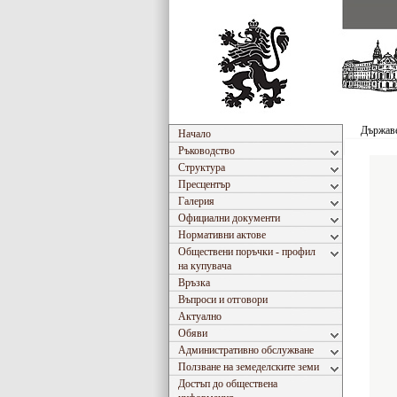
Държав
Начало
Ръководство
Структура
Пресцентър
Галерия
Официални документи
Нормативни актове
Обществени поръчки - профил
на купувача
Връзка
Въпроси и отговори
Актуално
Обяви
Административно обслужване
Ползване на земеделските земи
Достъп до обществена