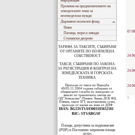
информация
Промяна на предназначението на
земеделските земи за
неземеделски нужди
Държавен поземлен фонд
Ниви
07.0
Пасища, мери и ливади
Стопански дворове
ТАРИФА ЗА ТАКСИТЕ, СЪБИРАНИ
ОТ ОРГАНИТЕ ПО ПОЗЕМЛЕНА
24.0
СОБСТВЕНОСТ
ТАКСИ, СЪБИРАНИ ПО ЗАКОНА
ЗА РЕГИСТРАЦИЯ И КОНТРОЛ НА
24.0
ЗЕМЕДЕЛСКАТА И ГОРСКАТА
ТЕХНИКА
Приходи от такси по Наредба
24.0
49/05.11.2004 година събирани от
общинските служби по земеделие се
внасят по транзитната сметка на
1
ОД”Земеделие”-Плевен
Банка ДСК
ФЦ
Плевен
, такси ЗГТ, възстановени суми,
приходи от наеми на земи от ДПФ
IBAN: BG53STSA93003105652501
BIC: STSABGSF
Площи, допустими за подпомагане
(PDP) и Постоянно затревени площи
(PZP)