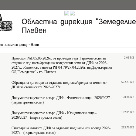
ен поземлен фонд
>
Ниви
Протокол №1/05.06.2026г. от проведен търг I тръжна сесия за
2.03 MB
отдаване под наем/аренда на земеделски земи от ДПФ за 2026-
2027г., обявен със заповед РД-04-79/27.04.2026г. на Директора на
ОД "Земеделие" - гр. Плевен
Образци на договори за отдаване под наем/аренда на имоти от
672.21 KB
ДПФ за стопанската 2026-2027г.
Документи за участие в търг ДПФ - Физически лица - 2026/2027 -
170.36 KB
(първа тръжна сесия)
Документи за участие в търг ДПФ - Юридически лица -
172.81 KB
2026/2027 - (първа тръжна сесия)
Списъци на имотите ДПФ за отдаване под наем или аренда 2026-
263.70 KB
2027г - (първа тръжна сесия)