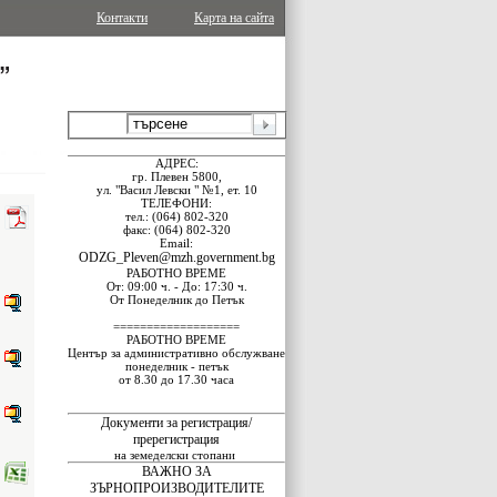
Контакти
Карта на сайта
АДРЕС:
гр. Плевен 5800,
ул. "Васил Левски " №1, ет. 10
ТЕЛЕФОНИ:
тел.: (064) 802-320
факс: (064) 802-320
Email:
ODZG_Pleven@mzh.government.bg
РАБОТНО ВРЕМЕ
От: 09:00 ч. - До: 17:30 ч.
От Понеделник до Петък
===================
РАБОТНО ВРЕМЕ
Център за административно обслужване
понеделник - петък
от 8.30 до 17.30 часа
Документи за регистрация/
пререгистрация
на земеделски стопани
ВАЖНО ЗА
ЗЪРНОПРОИЗВОДИТЕЛИТЕ