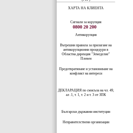
ХАРТА НА КЛИЕНТА
Сигнали за корупция
0800 20 200
Антикорупция
Вътрешни правила за прилагане на
антикорупционни процедури в
Областна дирекция "Земеделие"
Плевен
Предотвратяване и установяване на
конфликт на интереси
ДЕКЛАРАЦИЯ по смисъла на чл. 49,
ал .1, т. 1, т. 2 и т. 3 от ЗПК
Български
държавни институции
Неправителствени организации