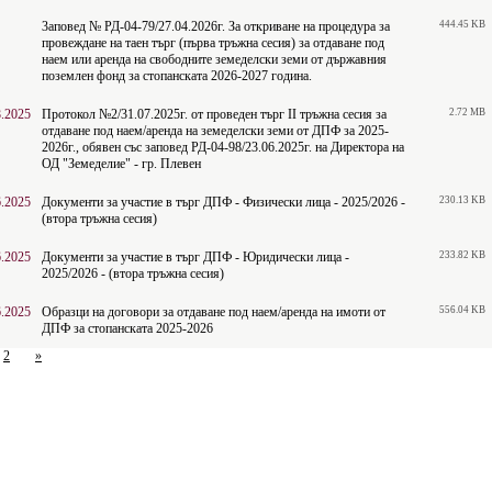
3аповед № РД-04-79/27.04.2026г. За откриване на процедура за
444.45 KB
провеждане на таен търг (първа тръжна сесия) за отдаване под
наем или аренда на свободните земеделски земи от държавния
поземлен фонд за стопанската 2026-2027 година.
8.2025
Протокол №2/31.07.2025г. от проведен търг II тръжна сесия за
2.72 MB
отдаване под наем/аренда на земеделски земи от ДПФ за 2025-
2026г., обявен със заповед РД-04-98/23.06.2025г. на Директора на
ОД "Земеделие" - гр. Плевен
6.2025
Документи за участие в търг ДПФ - Физически лица - 2025/2026 -
230.13 KB
(втора тръжна сесия)
6.2025
Документи за участие в търг ДПФ - Юридически лица -
233.82 KB
2025/2026 - (втора тръжна сесия)
6.2025
Образци на договори за отдаване под наем/аренда на имоти от
556.04 KB
ДПФ за стопанската 2025-2026
2
»