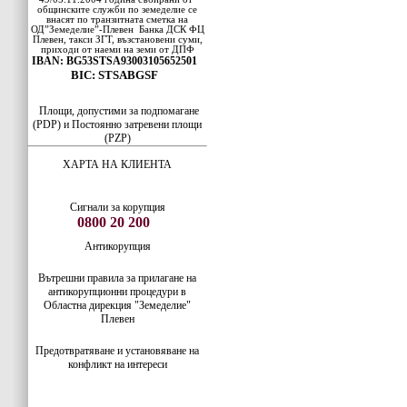
общинските служби по земеделие се
внасят по транзитната сметка на
ОД”Земеделие”-Плевен
Банка ДСК
ФЦ
Плевен
, такси ЗГТ, възстановени суми,
приходи от наеми на земи от ДПФ
IBAN: BG53STSA93003105652501
BIC: STSABGSF
Площи, допустими за подпомагане
(PDP) и Постоянно затревени площи
(PZP)
ХАРТА НА КЛИЕНТА
Сигнали за корупция
0800 20 200
Антикорупция
Вътрешни правила за прилагане на
антикорупционни процедури в
Областна дирекция "Земеделие"
Плевен
Предотвратяване и установяване на
конфликт на интереси