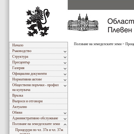
Ползване на земеделските земи
>
Проце
Начало
Ръководство
Структура
Пресцентър
Галерия
Официални документи
Нормативни актове
Обществени поръчки - профил
на купувача
Връзка
Въпроси и отговори
Актуално
Обяви
Административно обслужване
Ползване на земеделските земи
Процедури по чл. 37в и чл. 37ж