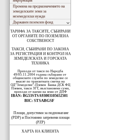
информация
Промяна на предназначението на
земеделските земи за
неземеделски нужди
Държавен поземлен фонд
ТАРИФА ЗА ТАКСИТЕ, СЪБИРАНИ
ОТ ОРГАНИТЕ ПО ПОЗЕМЛЕНА
СОБСТВЕНОСТ
ТАКСИ, СЪБИРАНИ ПО ЗАКОНА
ЗА РЕГИСТРАЦИЯ И КОНТРОЛ НА
ЗЕМЕДЕЛСКАТА И ГОРСКАТА
ТЕХНИКА
Приходи от такси по Наредба
49/05.11.2004 година събирани от
общинските служби по земеделие се
внасят по транзитната сметка на
ОД”Земеделие”-Плевен
Банка ДСК
ФЦ
Плевен
, такси ЗГТ, възстановени суми,
приходи от наеми на земи от ДПФ
IBAN: BG53STSA93003105652501
BIC: STSABGSF
Площи, допустими за подпомагане
(PDP) и Постоянно затревени площи
(PZP)
ХАРТА НА КЛИЕНТА