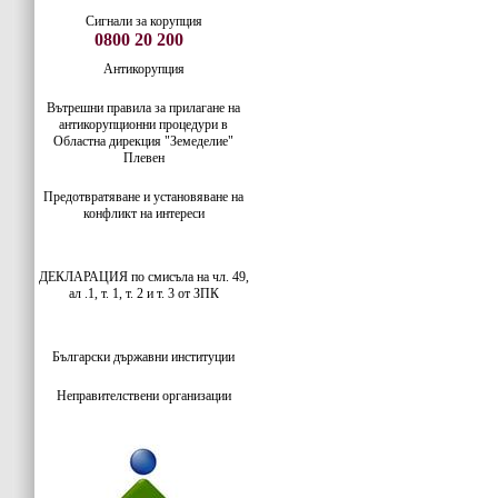
Сигнали за корупция
0800 20 200
Антикорупция
Вътрешни правила за прилагане на
антикорупционни процедури в
Областна дирекция "Земеделие"
Плевен
Предотвратяване и установяване на
конфликт на интереси
ДЕКЛАРАЦИЯ по смисъла на чл. 49,
ал .1, т. 1, т. 2 и т. 3 от ЗПК
Български
държавни институции
Неправителствени организации