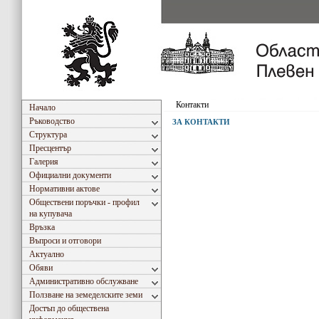
Контакти
Начало
Ръководство
ЗА КОНТАКТИ
Структура
Пресцентър
Галерия
Официални документи
Нормативни актове
Обществени поръчки - профил
на купувача
Връзка
Въпроси и отговори
Актуално
Обяви
Административно обслужване
Ползване на земеделските земи
Достъп до обществена