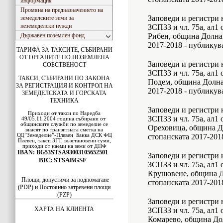
информация
Промяна на предназначението на
Заповеди и регистри н
земеделските земи за
неземеделски нужди
ЗСПЗЗ и чл. 75а, ал1
Държавен поземлен фонд
Рибен, община Долна
2017-2018 - публикув
ТАРИФА ЗА ТАКСИТЕ, СЪБИРАНИ
ОТ ОРГАНИТЕ ПО ПОЗЕМЛЕНА
Заповеди и регистри н
СОБСТВЕНОСТ
ЗСПЗЗ и чл. 75а, ал1
ТАКСИ, СЪБИРАНИ ПО ЗАКОНА
Подем, община Долна
ЗА РЕГИСТРАЦИЯ И КОНТРОЛ НА
2017-2018 - публикув
ЗЕМЕДЕЛСКАТА И ГОРСКАТА
ТЕХНИКА
Заповеди и регистри н
Приходи от такси по Наредба
ЗСПЗЗ и чл. 75а, ал1
49/05.11.2004 година събирани от
общинските служби по земеделие се
Ореховица, община Д
внасят по транзитната сметка на
ОД”Земеделие”-Плевен
Банка ДСК
ФЦ
стопанската 2017-201
Плевен
, такси ЗГТ, възстановени суми,
приходи от наеми на земи от ДПФ
IBAN: BG53STSA93003105652501
Заповеди и регистри н
BIC: STSABGSF
ЗСПЗЗ и чл. 75а, ал1
Крушовене, община Д
Площи, допустими за подпомагане
стопанската 2017-201
(PDP) и Постоянно затревени площи
(PZP)
Заповеди и регистри н
ХАРТА НА КЛИЕНТА
ЗСПЗЗ и чл. 75а, ал1
Комарево, община До