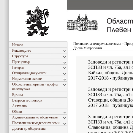
Ползване на земеделските земи
>
Проце
Начало
Долна Митрополия
Ръководство
Структура
Заповеди и регистри н
Пресцентър
ЗСПЗЗ и чл. 75а, ал1
Галерия
Байкал, община Долн
Официални документи
2017-2018 - публикув
Нормативни актове
Обществени поръчки - профил
Заповеди и регистри н
на купувача
ЗСПЗЗ и чл. 75а, ал1
Връзка
Ставерци, община До
Въпроси и отговори
2017-2018 - публикув
Актуално
Обяви
Заповеди и регистри н
Административно обслужване
ЗСПЗЗ и чл. 75а, ал1
Ползване на земеделските земи
Славовица, община Д
Достъп до обществена
стопанската 2017-201