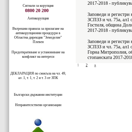
2017-2018 - публикув
Сигнали за корупция
0800 20 200
Заповеди и регистри н
Антикорупция
ЗСПЗЗ и чл. 75а, ал1
Гостиля, община Дол
Вътрешни правила за прилагане на
2017-2018 - публикув
антикорупционни процедури в
Областна дирекция "Земеделие"
Заповеди и регистри н
Плевен
ЗСПЗЗ и чл. 75а, ал1
Горна Митрополия, о
Предотвратяване и установяване на
конфликт на интереси
стопанската 2017-201
1
2
»
ДЕКЛАРАЦИЯ по смисъла на чл. 49,
ал .1, т. 1, т. 2 и т. 3 от ЗПК
Български
държавни институции
Неправителствени организации