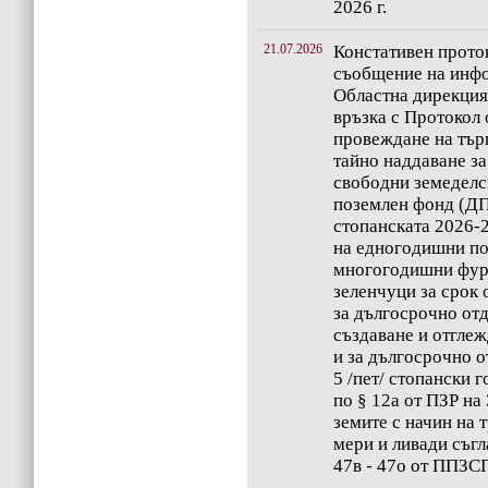
2026 г.
21.07.2026
Констативен проток
съобщение на инфо
Областна дирекция
връзка с Протокол о
провеждане на търг
тайно наддаване за
свободни земеделс
поземлен фонд (ДП
стопанската 2026-
на едногодишни по
многогодишни фур
зеленчуци за срок о
за дългосрочно отд
създаване и отгле
и за дългосрочно о
5 /пет/ стопански 
по § 12а от ПЗР на
земите с начин на 
мери и ливади съгл
47в - 47о от ППЗС