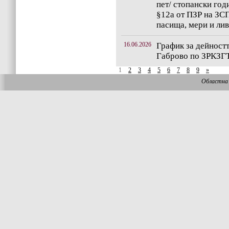
пет/ стопански год
§12а от ПЗР на ЗС
пасища, мери и ли
16.06.2026
График за дейност
Габрово по ЗРКЗГТ
1
2
3
4
5
6
7
8
9
»
Областна 