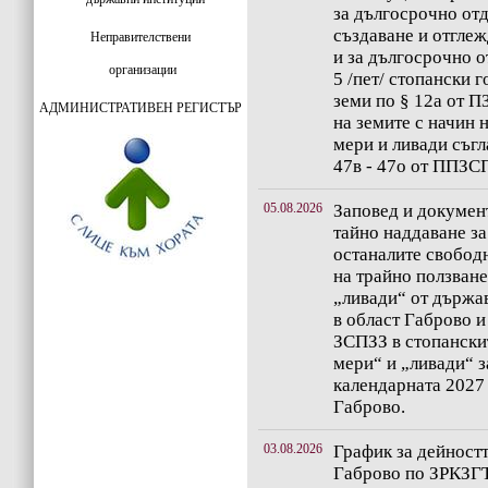
за дългосрочно отд
създаване и отгле
Неправителствени
и за дългосрочно о
организации
5 /пет/ стопански 
земи по § 12а от 
АДМИНИСТРАТИВЕН РЕГИСТЪР
на земите с начин 
мери и ливади съгл
47в - 47о от ППЗС
05.08.2026
Заповед и документ
тайно наддаване за
останалите свобод
на трайно ползване
„ливади“ от държа
в област Габрово и
ЗСПЗЗ в стопански
мери“ и „ливади“ 
календарната 2027 
Габрово.
03.08.2026
График за дейностт
Габрово по ЗРКЗГТ