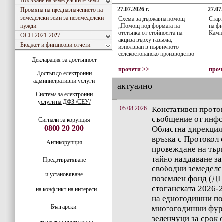
Ползване на земеделските земи
27.07.2026 г.
27.07
Промяна на предназначението на
земеделски земи за неземеделски
Схема за държавна помощ
Стар
нужди
„Помощ под формата на
на фи
отстъпка от стойността на
Камп
ОСП 2021-2027
акциза върху газьола,
Бюджет и финансови отчети
използван в първичното
селскостопанско производство
Декларация за достъпност
прочети >>
проч
Достъп до електронни
административни услуги
актуално
Система за електронни
услуги на ДФЗ /СЕУ/
05.08.2026
Констативен проток
съобщение от инфо
Сигнали за корупция
0800 20 200
Областна дирекция
връзка с Протокол о
Антикорупция
провеждане на търг
тайно наддаване за
Предотвратяване
свободни земеделс
и установяване
поземлен фонд (ДП
стопанската 2026-
на конфликт на интереси
на едногодишни по
Български
многогодишни фур
зеленчуци за срок о
държавни институции