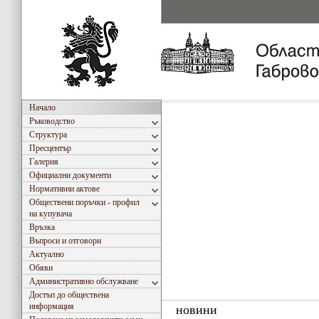
Начало
Ръководство
Структура
Пресцентър
Галерия
Официални документи
Нормативни актове
Обществени поръчки - профил
на купувача
Връзка
Въпроси и отговори
Актуално
Обяви
Административно обслужване
Достъп до обществена
информация
новини