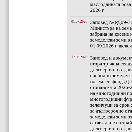
маслодайната роза 
2026 г.
01.07.2026
Заповед № РД09-718
Министъра на земе
забрана на косене
земеделски земи в 
01.09.2026 г. вклю
17.06.2026
Заповед и документ
втора тръжна сесия
дългосрочно отдав
свободни земеделс
поземлен фонд /ДП
стопанската 2026-
на едногодишни по
многогодишни фур
зеленчуци за срок о
за дългосрочно отд
земеделски земи о
отглеждане на трай
дългосрочно отдава