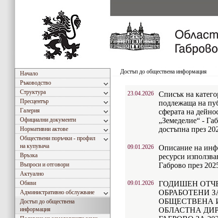
Достъп до обществена информация
Начало
Ръководство
Структура
23.04.2026
Списък на катег
Пресцентър
подлежаща на пуб
Галерия
сферата на дейно
Официални документи
„Земеделие“ - Габ
достъпна през 20
Нормативни актове
Обществени поръчки - профил
на купувача
09.01.2026
Описание на инф
Връзка
ресурси използва
Въпроси и отговори
Габрово през 2025
Актуално
Обяви
09.01.2026
ГОДИШЕН ОТЧЕ
ОБРАБОТЕНИ З
Административно обслужване
ОБЩЕСТВЕНА 
Достъп до обществена
информация
ОБЛАСТНА ДИР