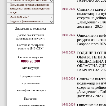
ГАБРОВО ЗА 2025
Ползване на земеделските земи
Промяна на предназначението на
земеделски земи за неземеделски
09.01.2026
Списък на катег
нужди
подлежаща на пуб
ОСП 2021-2027
сферата на дейно
Бюджет и финансови отчети
„Земеделие“ - Габ
достъпна - 2025
Декларация за достъпност
Достъп до електронни
10.01.2025
Описание на инф
административни услуги
ресурси използва
Габрово през 2024
Система за електронни
услуги на ДФЗ /СЕУ/
10.01.2025
ГОДИШЕН ОТЧЕ
ОБРАБОТЕНИ З
Сигнали за корупция
0800 20 200
ОБЩЕСТВЕНА 
ОБЛАСТНА ДИР
Антикорупция
ГАБРОВО ЗА 2024
Предотвратяване
18.01.2024
Списък на катег
подлежаща на пуб
и установяване
сферата на дейно
на конфликт на интереси
„Земеделие“ - Габ
достъпна - 2023
Български
16.01.2024
Описание на инф
държавни институции