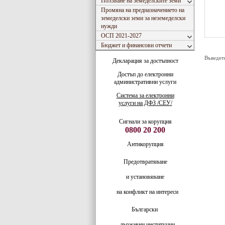
Ползване на земеделските земи
Промяна на предназначението на
земеделски земи за неземеделски
нужди
ОСП 2021-2027
Бюджет и финансови отчети
Въведет
Декларация за достъпност
Достъп до електронни
административни услуги
Система за електронни
услуги на ДФЗ /СЕУ/
Сигнали за корупция
0800 20 200
Антикорупция
Предотвратяване
и установяване
на конфликт на интереси
Български
държавни институции