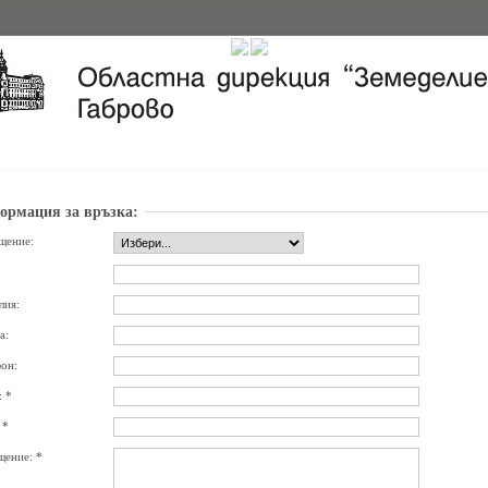
ормация за връзка:
щение:
лия:
а:
он:
: *
 *
ение: *