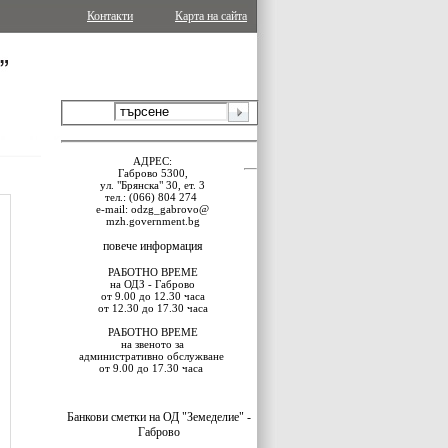
Контакти
Карта на сайта
АДРЕС:
Габрово 5300,
ул. "Брянска" 30, ет. 3
тел.:
(066) 804 274
e-mail: odzg_gabrovo@
mzh.government.bg
повече информация
РАБОТНО ВРЕМЕ
на ОДЗ - Габрово
от 9.00 до 12.30 часа
от 12.30 до 17.30 часа
РАБОТНО ВРЕМЕ
на звеното за
административно обслужване
от 9.00 до 17.30 часа
Банкови сметки на ОД "Земеделие" -
Габрово