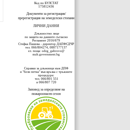
Код по БУЛСТАТ
175812436
Документи за регистрация/
пререгистрация на земеделски стопани
ЛИЧНИ ДАННИ
Длъжностно лице
по защита на данните съгласно
Регламент 2016/679
Стефка Пашова - директор ДАПФСДЧР
тел. 066/804274, 0887177137
eл. поща: odzg_gabrovo@
mzh.government.bg
Справки за длъжници към ДПФ
и "бели петна" във връзка с тръжните
процедури:
тел. 066/801 551
и 066/807 720
Заповед за определяне на
пожароопасен сезон