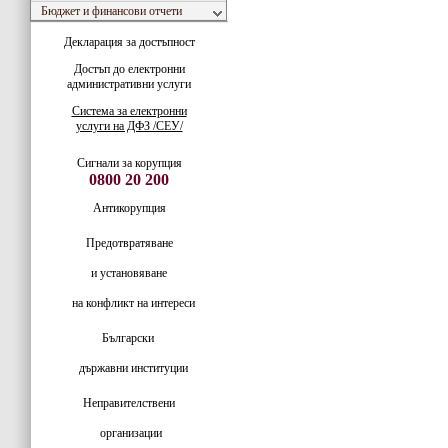
Бюджет и финансови отчети
Декларация за достъпност
Достъп до електронни
административни услуги
Система за електронни
услуги на ДФЗ /СЕУ/
Сигнали за корупция
0800 20 200
Антикорупция
Предотвратяване
и установяване
на конфликт на интереси
Български
държавни институции
Неправителствени
организации