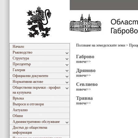
Ползване на земеделските земи
>
Проце
Начало
Ръководство
Габрово
Структура
повече>>
Пресцентър
Галерия
Дряново
повече>>
Официални документи
Нормативни актове
Севлиево
Обществени поръчки - профил
повече>>
на купувача
Трявна
Връзка
повече>>
Въпроси и отговори
Актуално
Обяви
Административно обслужване
Достъп до обществена
информация