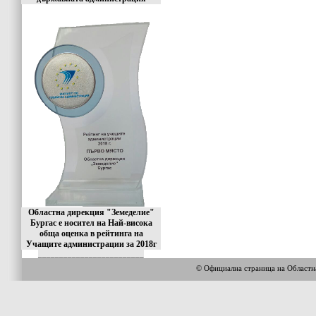
Областна дирекция "Земеделие"
Бургас е носител на Най-висока
обща оценка в рейтинга на
Учащите администрации за 2018г
_________________________
© Официална страница на Област