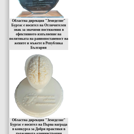
Областна дирекция "Земеделие"
Бургас е носител на Отличителен
знак за значими постижения в
ефективното изпълнение на
политиката на равнопоставеност на
жените и мъжете в Република
България
Областна дирекция "Земеделие"
Бургас е носител на Първа награда
в конкурса за Добри практики в
държавната администрация