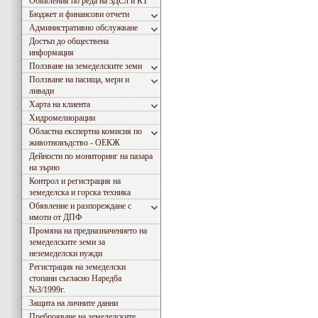
Обявления по реда на ЗДСл и КТ
Бюджет и финансови отчети
Административно обслужване
Достъп до обществена
информация
Ползване на земеделските земи
Ползване на пасища, мери и
ливади
Харта на клиента
Хидромeлиорации
Областна експертна комисия по
животновъдство - ОЕКЖ
Дейности по мониторинг на пазара
на зърно
Контрол и регистрация на
земеделска и горска техника
Обявление и разпореждане с
имоти от ДПФ
Промяна на предназначението на
земеделските земи за
неземеделски нужди
Регистрация на земеделски
стопани съгласно Наредба
№3/1999г.
Защита на личните данни
Преброяване на земеделските