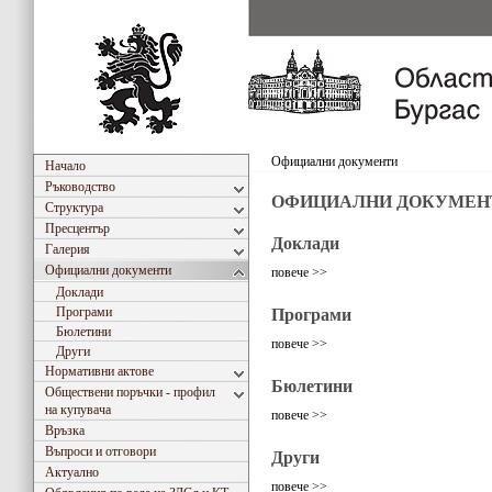
Официални документи
Начало
Ръководство
ОФИЦИАЛНИ ДОКУМЕН
Структура
Пресцентър
Доклади
Галерия
Официални документи
повече >>
Доклади
Програми
Програми
Бюлетини
повече >>
Други
Нормативни актове
Бюлетини
Обществени поръчки - профил
на купувача
повече >>
Връзка
Въпроси и отговори
Други
Актуално
повече >>