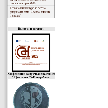
стопанства през 2020
Регионален конкурс за детска
рисунка на тема "Земята, пчелите
и хората"
Въпроси и отговори
Конференция за връчване на етикет
"Ефективен CAF потребител