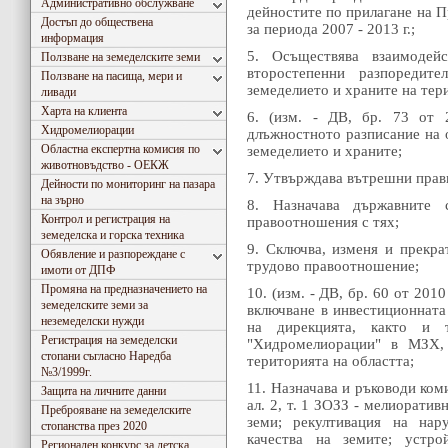
Административно обслужване
дейностите по прилагане на П
Достъп до обществена
за периода 2007 - 2013 г.;
информация
5. Осъществява взаимодейс
Ползване на земеделските земи
второстепенни разпореди
Ползване на пасища, мери и
земеделието и храните на тер
ливади
Харта на клиента
6. (изм. - ДВ, бр. 73 от 2
Хидромeлиорации
длъжностното разписание на 
Областна експертна комисия по
земеделието и храните;
животновъдство - ОЕКЖ
7. Утвърждава вътрешни прави
Дейности по мониторинг на пазара
на зърно
8. Назначава държавните 
Контрол и регистрация на
правоотношения с тях;
земеделска и горска техника
9. Сключва, изменя и прекра
Обявление и разпореждане с
трудово правоотношение;
имоти от ДПФ
Промяна на предназначението на
10. (изм. - ДВ, бр. 60 от 2010
земеделските земи за
включване в инвестиционната
неземеделски нужди
на дирекцията, както и 
Регистрация на земеделски
"Хидромелиорации" в МЗХ, 
стопани съгласно Наредба
територията на областта;
№3/1999г.
11. Назначава и ръководи коми
Защита на личните данни
ал. 2, т. 1 ЗОЗЗ - мелиорати
Преброяване на земеделските
земи; рекултивация на нар
стопанства през 2020
качества на земите; устро
Регионален конкурс за детска