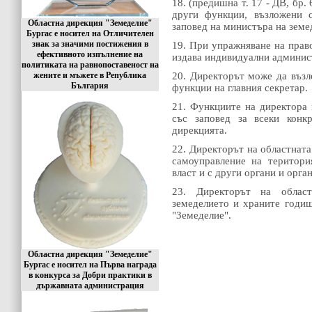
18. (предишна т. 17 - ДВ, бр. 
други функции, възложени с
Областна дирекция "Земеделие"
заповед на министъра на земе
Бургас е носител на Отличителен
знак за значими постижения в
19. При упражняване на прав
ефективното изпълнение на
издава индивидуални админис
политиката на равнопоставеност на
жените и мъжете в Република
20. Директорът може да възл
България
функции на главния секретар.
21. Функциите на директора 
със заповед за всеки конк
дирекцията.
22. Директорът на областната
самоуправление на територи
власт и с други органи и орга
23. Директорът на облас
земеделието и храните годиш
"Земеделие".
Областна дирекция "Земеделие"
Бургас е носител на Първа награда
в конкурса за Добри практики в
държавната администрация