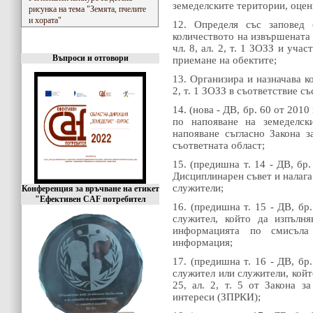
земеделските територии, оценк
рисунка на тема "Земята, пчелите
и хората"
12. Определя със заповед 
количеството на извършената 
чл. 8, ал. 2, т. 1 ЗОЗЗ и уч
Въпроси и отговори
приемане на обектите;
13. Организира и назначава к
2, т. 1 ЗОЗЗ в съответствие с
14. (нова - ДВ, бр. 60 от 2010
по напояване на земеделск
напояване съгласно Закона з
съответната област;
15. (предишна т. 14 - ДВ, бр.
Дисциплинарен съвет и налага
служители;
Конференция за връчване на етикет
"Ефективен CAF потребител
16. (предишна т. 15 - ДВ, бр.
служител, който да изпълн
информацията по смисъла
информация;
17. (предишна т. 16 - ДВ, бр.
служител или служители, койт
25, ал. 2, т. 5 от Закона з
интереси (ЗПРКИ);