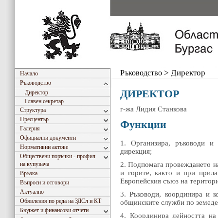
Ръководство
>
Директор
Начало
Ръководство
ДИРЕКТОР
Директор
Главен секретар
г-жа Лидия Станкова
Структура
Пресцентър
Функции
Галерия
Официални документи
1. Организира, ръководи и 
Нормативни актове
дирекция;
Обществени поръчки - профил
на купувача
2. Подпомага провеждането на
и горите, както и при прил
Връзка
Европейския съюз на територи
Въпроси и отговори
Актуално
3. Ръководи, координира и к
Обявления по реда на ЗДСл и КТ
общинските служби по земеде
Бюджет и финансови отчети
4. Координира дейността на