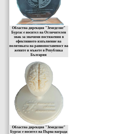
Областна дирекция "Земеделие"
Бургас е носител на Отличителен
знак за значими постижения в
ефективното изпълнение на
политиката на равнопоставеност на
жените и мъжете в Република
България
Областна дирекция "Земеделие"
Бургас е носител на Първа награда