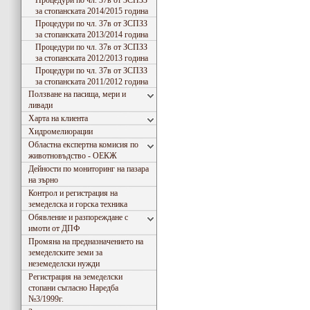
Процедури по чл. 37в от ЗСПЗЗ
за стопанската 2014/2015 година
Процедури по чл. 37в от ЗСПЗЗ
за стопанската 2013/2014 година
Процедури по чл. 37в от ЗСПЗЗ
за стопанската 2012/2013 година
Процедури по чл. 37в от ЗСПЗЗ
за стопанската 2011/2012 година
Ползване на пасища, мери и
ливади
Харта на клиента
Хидромeлиорации
Областна експертна комисия по
животновъдство - ОЕКЖ
Дейности по мониторинг на пазара
на зърно
Контрол и регистрация на
земеделска и горска техника
Обявление и разпореждане с
имоти от ДПФ
Промяна на предназначението на
земеделските земи за
неземеделски нужди
Регистрация на земеделски
стопани съгласно Наредба
№3/1999г.