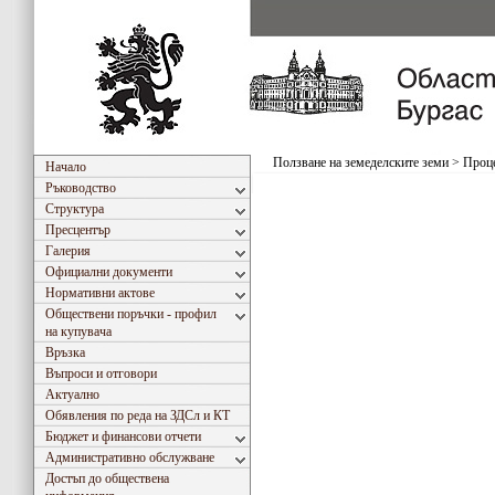
Ползване на земеделските земи
>
Проце
Начало
Ръководство
Структура
Пресцентър
Галерия
Официални документи
Нормативни актове
Обществени поръчки - профил
на купувача
Връзка
Въпроси и отговори
Актуално
Обявления по реда на ЗДСл и КТ
Бюджет и финансови отчети
Административно обслужване
Достъп до обществена