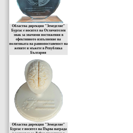
Областна дирекция "Земеделие"
Бургас е носител на Отличителен
знак за значими постижения в
ефективното изпълнение на
политиката на равнопоставеност на
жените и мъжете в Република
България
Областна дирекция "Земеделие"
Бургас е носител на Първа награда