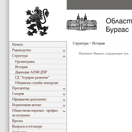
Структура
>
История
Начало
Ръководство
Напишете Вашето съдържание тук...
Структура
Органограма
История
Дирекция АПФСДЧР
ГД "Аграрно развитие"
Общински служби земеделие
Пресцентър
Галерия
Официални документи
Нормативни актове
Обществени поръчки - профил
на купувача
Връзка
Въпроси и отговори