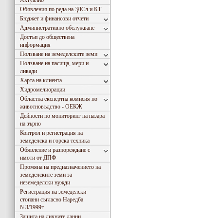
Актуално
Обявления по реда на ЗДСл и КТ
Бюджет и финансови отчети
Административно обслужване
Достъп до обществена
информация
Ползване на земеделските земи
Ползване на пасища, мери и
ливади
Харта на клиента
Хидромeлиорации
Областна експертна комисия по
животновъдство - ОЕКЖ
Дейности по мониторинг на пазара
на зърно
Контрол и регистрация на
земеделска и горска техника
Обявление и разпореждане с
имоти от ДПФ
Промяна на предназначението на
земеделските земи за
неземеделски нужди
Регистрация на земеделски
стопани съгласно Наредба
№3/1999г.
Защита на личните данни