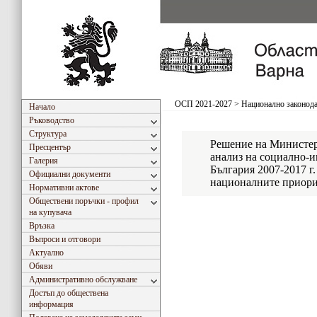
ОСП 2021-2027
>
Национално законода
Начало
Ръководство
Структура
Решение на Министер
Пресцентър
анализ на социално-и
Галерия
България 2007-2017 г.
Официални документи
националните приорит
Нормативни актове
Обществени поръчки - профил
на купувача
Връзка
Въпроси и отговори
Актуално
Обяви
Административно обслужване
Достъп до обществена
информация