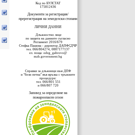
Код по БУЛСТАТ
175812436
Документи за регистрация/
пререгистрация на земеделски стопани
ЛИЧНИ ДАННИ
Длъжностно лице
по защита на данните съгласно
Регламент 2016/679
Стефка Пашова - директор ДАПФСДЧР
тел. 066/804274, 0887177137
eл. поща: odzg_gabrovo@
mzh.government.bg
Справки за длъжници към ДПФ
и "бели петна" във връзка с тръжните
процедури:
тел. 066/801 551
и 066/807 720
Заповед за определяне на
пожароопасен сезон