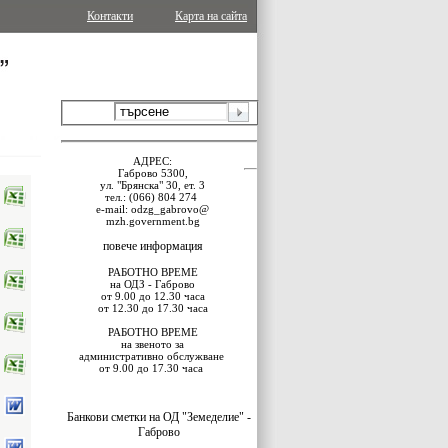
Контакти
Карта на сайта
АДРЕС:
Габрово 5300,
ул. "Брянска" 30, ет. 3
тел.:
(066) 804 274
e-mail: odzg_gabrovo@
mzh.government.bg
повече информация
РАБОТНО ВРЕМЕ
на ОДЗ - Габрово
от 9.00 до 12.30 часа
от 12.30 до 17.30 часа
РАБОТНО ВРЕМЕ
на звеното за
административно обслужване
от 9.00 до 17.30 часа
Банкови сметки на ОД "Земеделие" -
Габрово