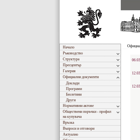
Официа
Начало
Ръководство
Структура
06.0
Пресцентър
Галерия
12.0
Официални документи
Доклади
12.0
Програми
Бюлетини
Други
Нормативни актове
Обществени поръчки - профил
на купувача
Връзка
Въпроси и отговори
Актуално