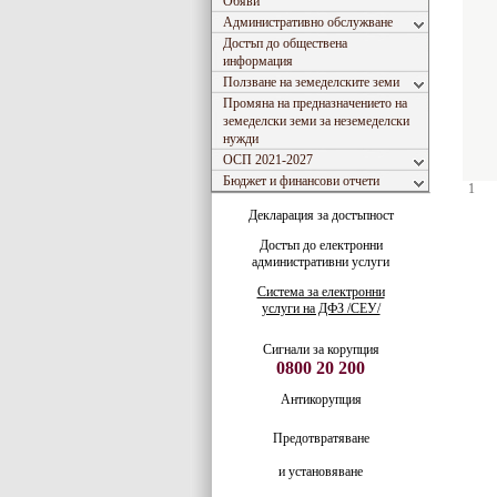
Обяви
Административно обслужване
Достъп до обществена
информация
Ползване на земеделските земи
Промяна на предназначението на
земеделски земи за неземеделски
нужди
ОСП 2021-2027
Бюджет и финансови отчети
1
Декларация за достъпност
Достъп до електронни
административни услуги
Система за електронни
услуги на ДФЗ /СЕУ/
Сигнали за корупция
0800 20 200
Антикорупция
Предотвратяване
и установяване