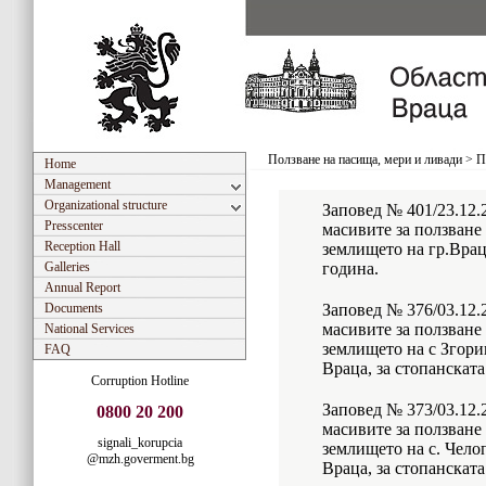
Ползване на пасища, мери и ливади
>
П
Home
Management
Organizational structure
Заповед № 401/23.12.2
Presscenter
масивите за ползване
Reception Hall
землището на гр.Врац
Galleries
година.
Annual Report
Documents
Заповед № 376/03.12.2
масивите за ползване
National Services
землището на с Згори
FAQ
Враца, за стопанската
Corruption Hotline
Заповед № 373/03.12.2
0800 20 200
масивите за ползване
signali_korupcia
землището на с. Чело
@mzh.goverment.bg
Враца, за стопанската